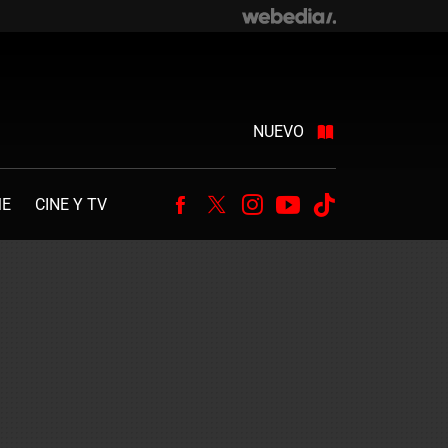
NUEVO
ME
CINE Y TV
Facebook
Twitter
Instagram
Youtube
Tiktok