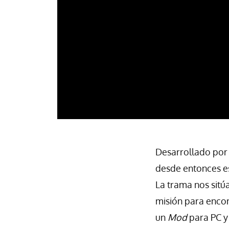
Desarrollado por 
desde entonces e
La trama nos sitú
misión para encont
un
Mod
para PC 