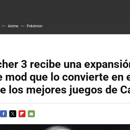
Anime
Pokémon
her 3 recibe una expansió
 mod que lo convierte en e
de los mejores juegos de 
FACEBOOK
TWITTER
FLIPBOARD
E-
MAIL