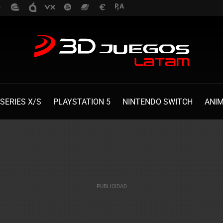
SERIES X/S
PLAYSTATION 5
NINTENDO SWITCH
ANI