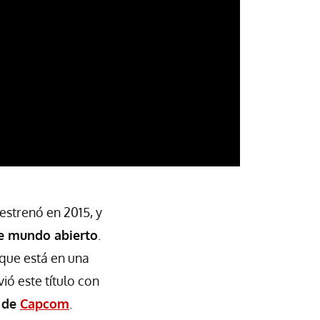
estrenó en 2015, y
e mundo abierto
.
 que está en una
vió este título con
s de
Capcom
.