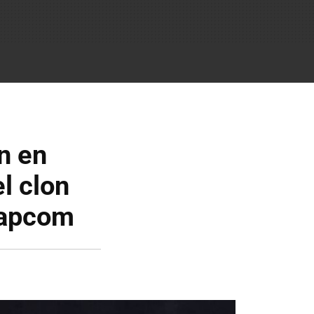
n en
l clon
Capcom