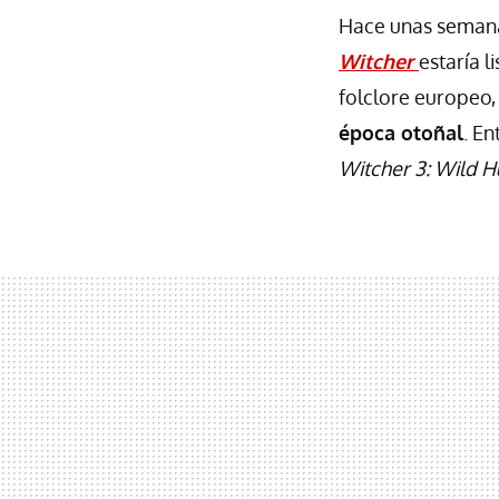
Hace unas semanas
Witcher
estaría 
folclore europeo,
época otoñal
. En
Witcher 3: Wild H