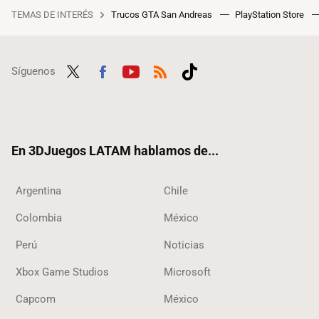
TEMAS DE INTERÉS
Trucos GTA San Andreas
PlayStation Store
Síguenos
Twit
Fac
Yout
RSS
Tikt
ter
ebo
ube
ok
ok
En 3DJuegos LATAM hablamos de...
Argentina
Chile
Colombia
México
Perú
Noticias
Xbox Game Studios
Microsoft
Capcom
México