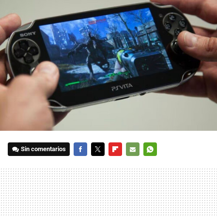
Sin comentarios
FACEBOOK
TWITTER
FLIPBOARD
E-
WHATSAPP
MAIL