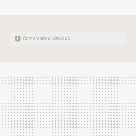
FACEBOOK
TWITTER
FLIPBOARD
E-
WHATSAPP
MAIL
Comentarios cerrados