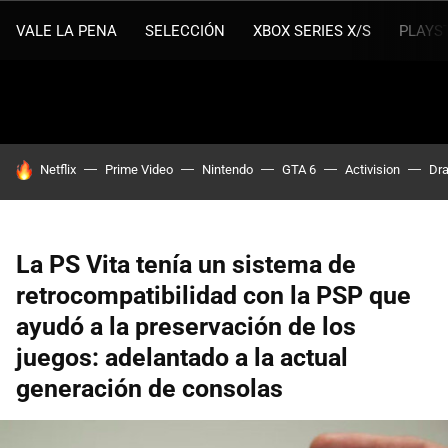
VALE LA PENA
SELECCIÓN
XBOX SERIES X/S
PLAYS
HOY SE HABLA DE
Netflix
Prime Video
Nintendo
GTA 6
Activision
Dra
La PS Vita tenía un sistema de
retrocompatibilidad con la PSP que
ayudó a la preservación de los
juegos: adelantado a la actual
generación de consolas