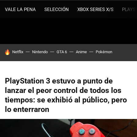
VALE LA PENA
SELECCIÓN
XBOX SERIES X/S
PLAYS
HOY SE HABLA DE
Netflix
Nintendo
GTA 6
Anime
Pokémon
PlayStation 3 estuvo a punto de
lanzar el peor control de todos los
tiempos: se exhibió al público, pero
lo enterraron