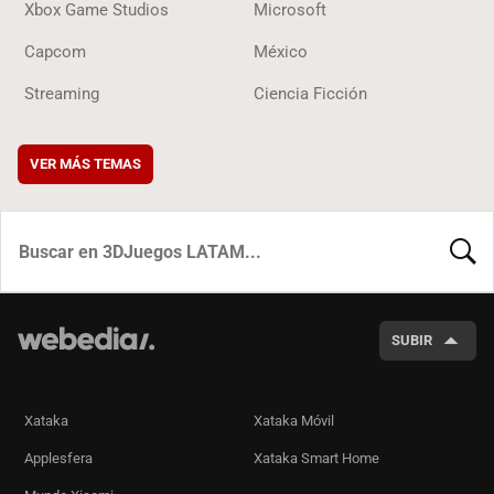
Xbox Game Studios
Microsoft
Capcom
México
Streaming
Ciencia Ficción
VER MÁS TEMAS
BUSCA
SUBIR
Xataka
Xataka Móvil
Applesfera
Xataka Smart Home