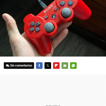
Sin comentarios
FACEBOOK
TWITTER
FLIPBOARD
E-
WHATSAPP
MAIL