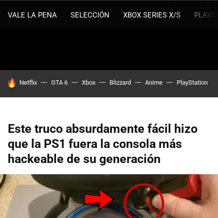
VALE LA PENA
SELECCIÓN
XBOX SERIES X/S
PLAYS
HOY SE HABLA DE
Netflix
GTA 6
Xbox
Blizzard
Anime
PlayStation
Este truco absurdamente fácil hizo
que la PS1 fuera la consola más
hackeable de su generación