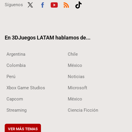
Síguenos
Twit
Fac
Yout
RSS
Tikt
ter
ebo
ube
ok
ok
En 3DJuegos LATAM hablamos de...
Argentina
Chile
Colombia
México
Perú
Noticias
Xbox Game Studios
Microsoft
Capcom
México
Streaming
Ciencia Ficción
VER MÁS TEMAS