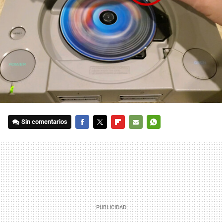
Sin comentarios
FACEBOOK
TWITTER
FLIPBOARD
E-
WHATSAPP
MAIL