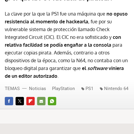
La clave por la que la PS1 fue una máquina que
n
o opuso
resistencia al momento de hackearla
, fue por su
vulnerable sistema de protección llamado Check
Integrated Circuit (CIC). El CIC no era sofisticado y
c
on
relativa facilidad se
podía engañar a la consola
para
ejecutar copias pirata. Además, contrario a otros
dispositivos de la época, como la N64, no contaba con un
bloqueo digital para garantizar que
el
software
viniera
de un editor autorizado
.
TEMAS
Noticias
PlayStation
PS1
Nintendo 64
FACEBOOK
TWITTER
FLIPBOARD
E-
WHATSAPP
MAIL