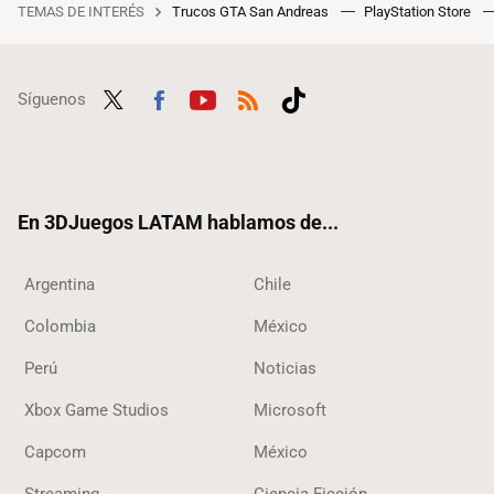
TEMAS DE INTERÉS
Trucos GTA San Andreas
PlayStation Store
Síguenos
Twit
Fac
Yout
RSS
Tikt
ter
ebo
ube
ok
ok
En 3DJuegos LATAM hablamos de...
Argentina
Chile
Colombia
México
Perú
Noticias
Xbox Game Studios
Microsoft
Capcom
México
Streaming
Ciencia Ficción