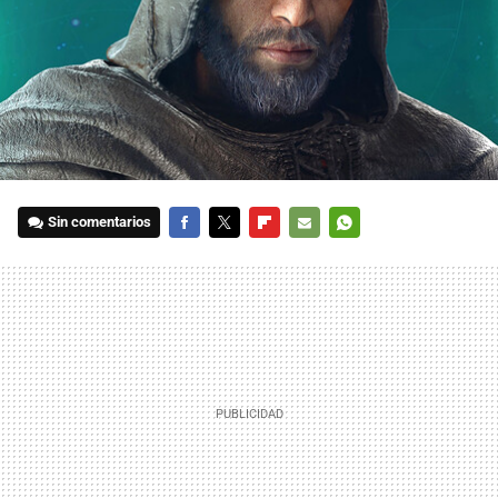
Sin comentarios
FACEBOOK
TWITTER
FLIPBOARD
E-
WHATSAPP
MAIL