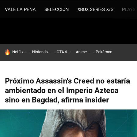
VALE LA PENA
SELECCIÓN
XBOX SERIES X/S
PLAYS
HOY SE HABLA DE
Netflix
Nintendo
GTA 6
Anime
Pokémon
Próximo Assassin's Creed no estaría
ambientado en el Imperio Azteca
sino en Bagdad, afirma insider