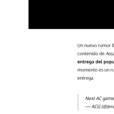
Un nuevo rumor l
contenido de
Assa
entrega del popu
momento es un rum
entrega.
Next AC game 
— ACG (@Jer