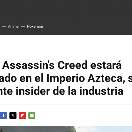
Anime
Pokémon
Assassin's Creed estará
do en el Imperio Azteca, 
te insider de la industria
FACEBOOK
TWITTER
FLIPBOARD
E-
MAIL