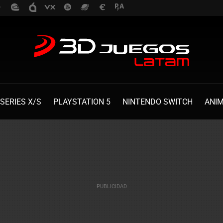
SERIES X/S
PLAYSTATION 5
NINTENDO SWITCH
ANI