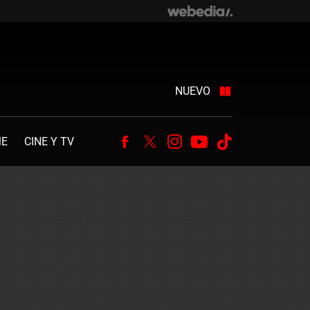
NUEVO
ME
CINE Y TV
Facebook
Twitter
Instagram
Youtube
Tiktok