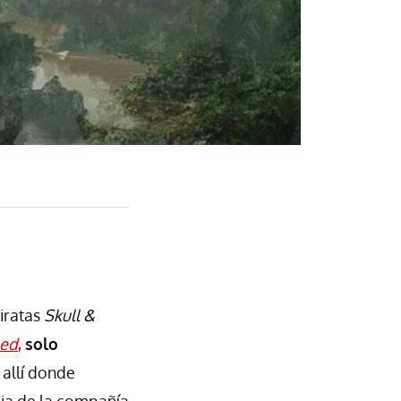
iratas
Skull &
eed
,
solo
 allí donde