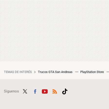
TEMAS DE INTERÉS
Trucos GTA San Andreas
PlayStation Store
Síguenos
Twit
Fac
Yout
RSS
Tikt
ter
ebo
ube
ok