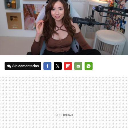
Sin comentarios
FACEBOOK
TWITTER
FLIPBOARD
E-
WHATSAPP
MAIL