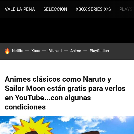
VALE LA PENA
SELECCIÓN
XBOX SERIES X/S
PLAYS
HOY SE HABLA DE
Netflix
Xbox
Blizzard
Anime
PlayStation
Animes clásicos como Naruto y
Sailor Moon están gratis para verlos
en YouTube...con algunas
condiciones