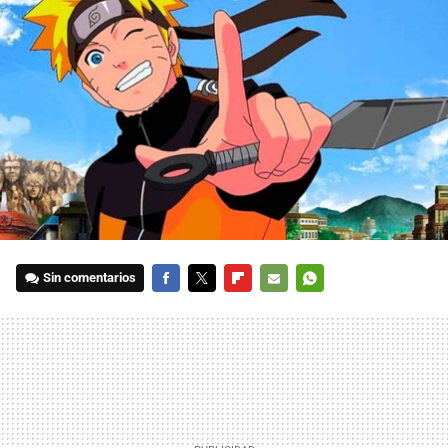
Sin comentarios
FACEBOOK
TWITTER
FLIPBOARD
E-
WHATSAPP
MAIL