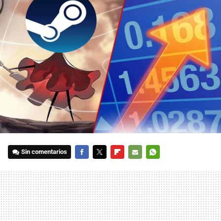
Sin comentarios
FACEBOOK
TWITTER
FLIPBOARD
E-
WHATSAPP
MAIL