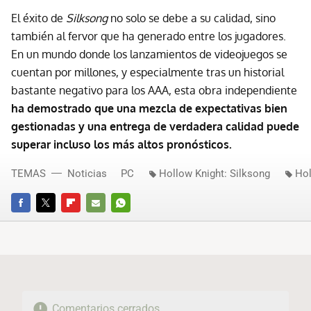
El éxito de
Silksong
no solo se debe a su calidad, sino
también al fervor que ha generado entre los jugadores.
En un mundo donde los lanzamientos de videojuegos se
cuentan por millones, y especialmente tras un historial
bastante negativo para los AAA, esta obra independiente
ha demostrado que una mezcla de expectativas bien
gestionadas y una entrega de verdadera calidad puede
superar incluso los más altos pronósticos.
TEMAS
Noticias
PC
Hollow Knight: Silksong
Hol
FACEBOOK
TWITTER
FLIPBOARD
E-
WHATSAPP
MAIL
Comentarios cerrados