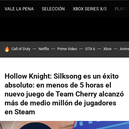
VALE LA PENA
SELECCIÓN
XBOX SERIES X/S
PLAYS
HOY SE HABLA DE
Call of Duty
Netflix
Prime Video
GTA 6
Xbox
Anim
Hollow Knight: Silksong es un éxito
absoluto: en menos de 5 horas el
nuevo juego de Team Cherry alcanzó
más de medio millón de jugadores
en Steam