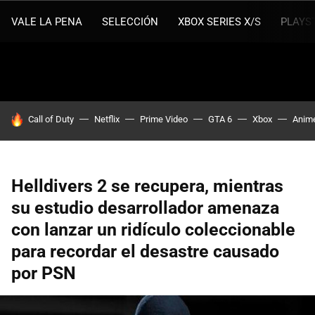
VALE LA PENA
SELECCIÓN
XBOX SERIES X/S
PLAYS
HOY SE HABLA DE
Call of Duty
Netflix
Prime Video
GTA 6
Xbox
Anim
Helldivers 2 se recupera, mientras
su estudio desarrollador amenaza
con lanzar un ridículo coleccionable
para recordar el desastre causado
por PSN