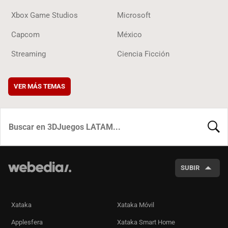
Xbox Game Studios
Microsoft
Capcom
México
Streaming
Ciencia Ficción
VER MÁS TEMAS
BUSCA
SUBIR
Xataka
Xataka Móvil
Applesfera
Xataka Smart Home