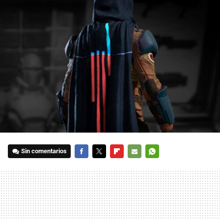
Sin comentarios
FACEBOOK
TWITTER
FLIPBOARD
E-
WHATSAPP
MAIL