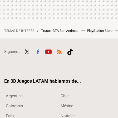
TEMAS DE INTERÉS
Trucos GTA San Andreas
PlayStation Store
Síguenos
Twit
Fac
Yout
RSS
Tikt
ter
ebo
ube
ok
ok
En 3DJuegos LATAM hablamos de...
Argentina
Chile
Colombia
México
Perú
Noticias