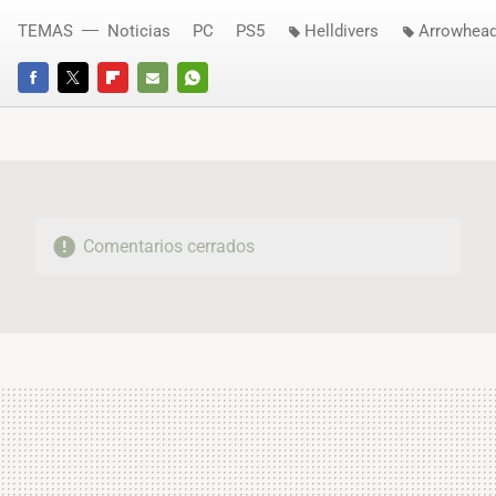
TEMAS
Noticias
PC
PS5
Helldivers
Arrowhead
FACEBOOK
TWITTER
FLIPBOARD
E-
WHATSAPP
MAIL
Comentarios cerrados