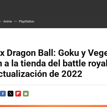
Anime
PlayStation
 x Dragon Ball: Goku y Veg
 a la tienda del battle roya
ctualización de 2022
FACEBOOK
TWITTER
FLIPBOARD
E-
MAIL