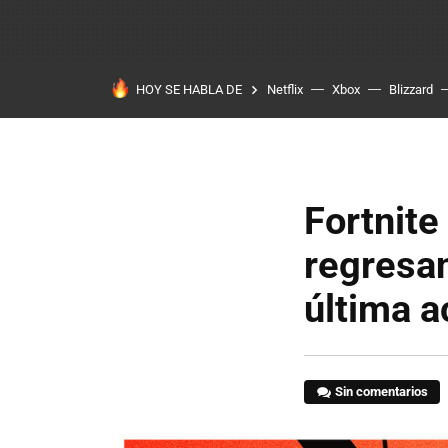
HOY SE HABLA DE
Netflix
Xbox
Blizzard
Fortnite
regresan
última a
Sin comentarios