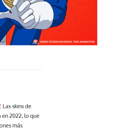
l
. Las skins de
a en 2022, lo que
iones más