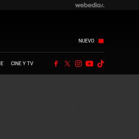
NUEVO
ME
CINE Y TV
Facebook
Twitter
Instagram
Youtube
Tiktok