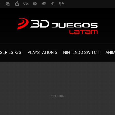
SERIES X/S
PLAYSTATION 5
NINTENDO SWITCH
ANI