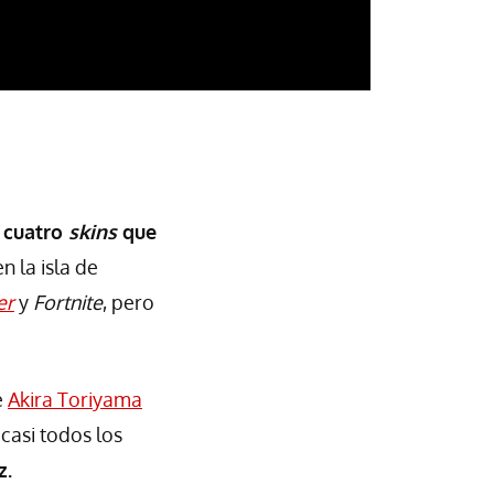
s cuatro
skins
que
n la isla de
er
y
Fortnite
, pero
e
Akira Toriyama
casi todos los
z.