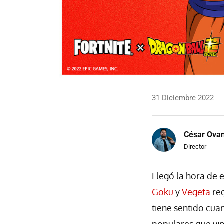
31 Diciembre 2022
César Ova
Director
Llegó la hora de 
Goku
y
Vegeta
reg
tiene sentido cua
populares que vi