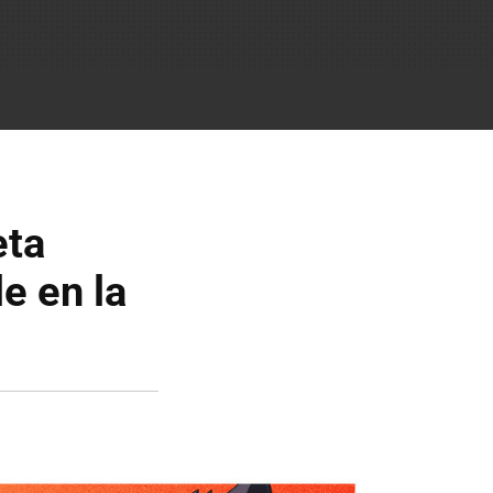
eta
le en la