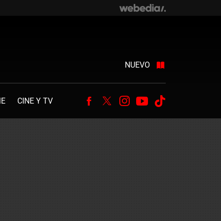
NUEVO
ME
CINE Y TV
Facebook
Twitter
Instagram
Youtube
Tiktok