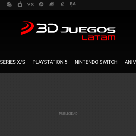
SERIES X/S
PLAYSTATION 5
NINTENDO SWITCH
ANI