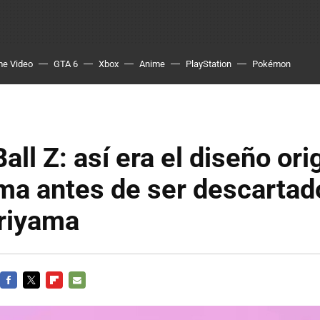
me Video
GTA 6
Xbox
Anime
PlayStation
Pokémon
all Z: así era el diseño ori
ma antes de ser descartad
oriyama
FACEBOOK
TWITTER
FLIPBOARD
E-
MAIL