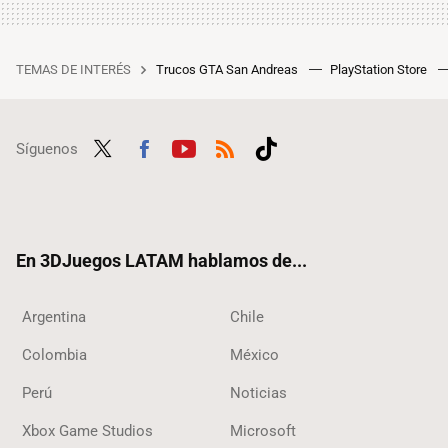
TEMAS DE INTERÉS
Trucos GTA San Andreas
PlayStation Store
Síguenos
Twit
Fac
Yout
RSS
Tikt
ter
ebo
ube
ok
ok
En 3DJuegos LATAM hablamos de...
Argentina
Chile
Colombia
México
Perú
Noticias
Xbox Game Studios
Microsoft