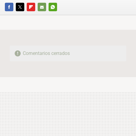
FACEBOOK
TWITTER
FLIPBOARD
E-
WHATSAPP
MAIL
Comentarios cerrados