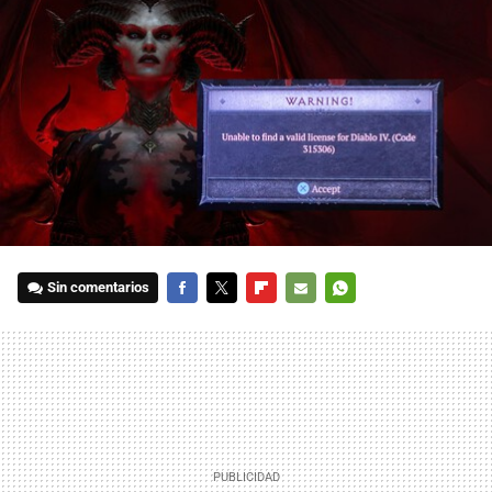
Sin comentarios
FACEBOOK
TWITTER
FLIPBOARD
E-
WHATSAPP
MAIL