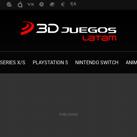
SERIES X/S
PLAYSTATION 5
NINTENDO SWITCH
ANI