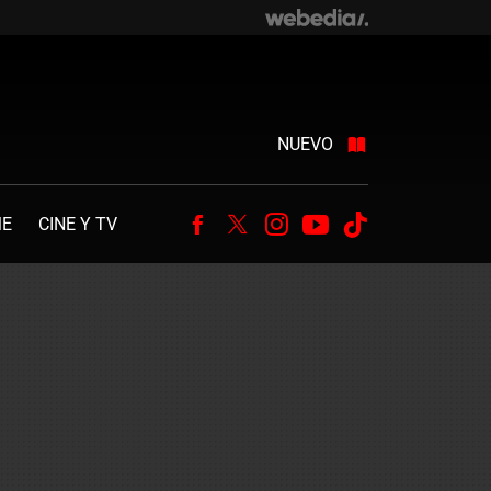
NUEVO
ME
CINE Y TV
Facebook
Twitter
Instagram
Youtube
Tiktok