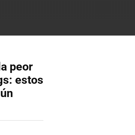
la peor
gs: estos
gún