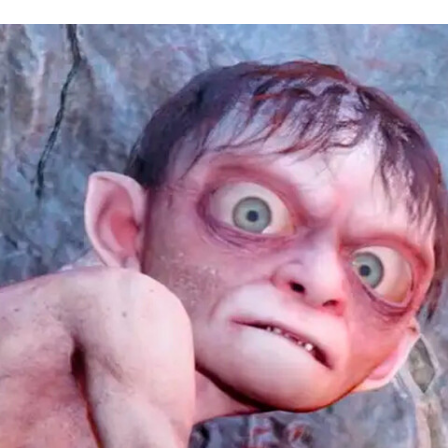
FACEBOOK
TWITTER
FLIPBOARD
E-
MAIL