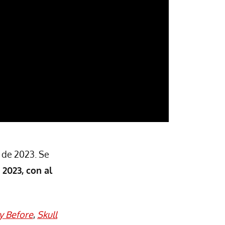
s de 2023. Se
 2023, con al
y Before
,
Skull