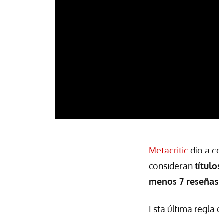
Metacritic
dio a c
consideran
título
menos 7 reseñas 
Esta última regla