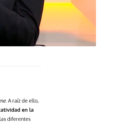
ame
. A raíz de ello,
atividad en la
las diferentes