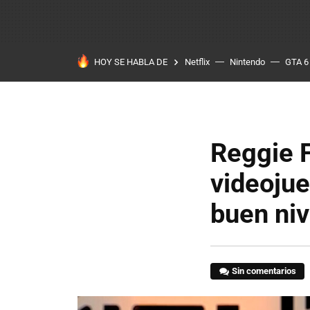
HOY SE HABLA DE
Netflix
Nintendo
GTA 6
Reggie F
videojue
buen niv
Sin comentarios