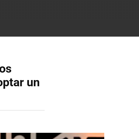
los
optar un