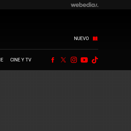
NUEVO
ME
CINE Y TV
Facebook
Twitter
Instagram
Youtube
Tiktok