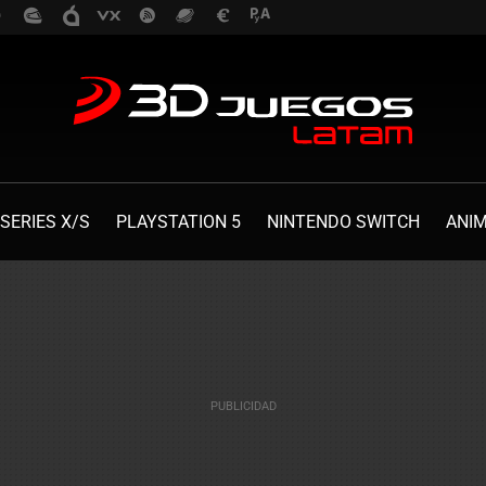
SERIES X/S
PLAYSTATION 5
NINTENDO SWITCH
ANI