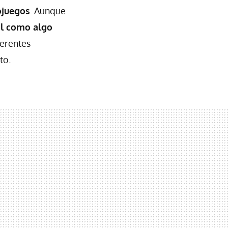
ojuegos
. Aunque
il como algo
ferentes
to.