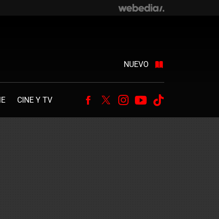
NUEVO
ME
CINE Y TV
Facebook
Twitter
Instagram
Youtube
Tiktok