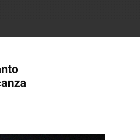
anto
canza