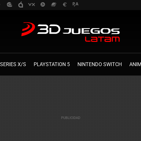
SERIES X/S
PLAYSTATION 5
NINTENDO SWITCH
ANI