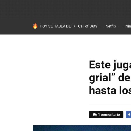
HOY SE HABLA DE
Call of Duty
Netflix
Pri
Este jug
grial” d
hasta l
1 comentario
FA