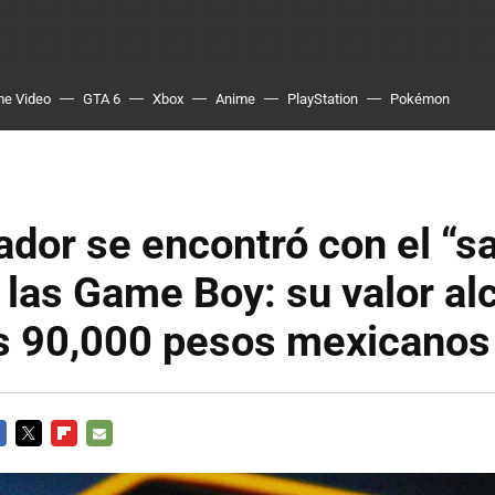
me Video
GTA 6
Xbox
Anime
PlayStation
Pokémon
ador se encontró con el “s
e las Game Boy: su valor al
os 90,000 pesos mexicanos
CEBOOK
TWITTER
FLIPBOARD
E-
MAIL