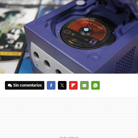
Sin comentarios
FACEBOOK
TWITTER
FLIPBOARD
E-
WHATSAPP
MAIL