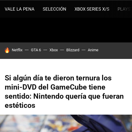
VALE LA PENA
SELECCIÓN
XBOX SERIES X/S
PLAYS
HOY SE HABLA DE
Netflix
GTA 6
Xbox
Blizzard
Anime
Si algún día te dieron ternura los
mini-DVD del GameCube tiene
sentido: Nintendo quería que fueran
estéticos