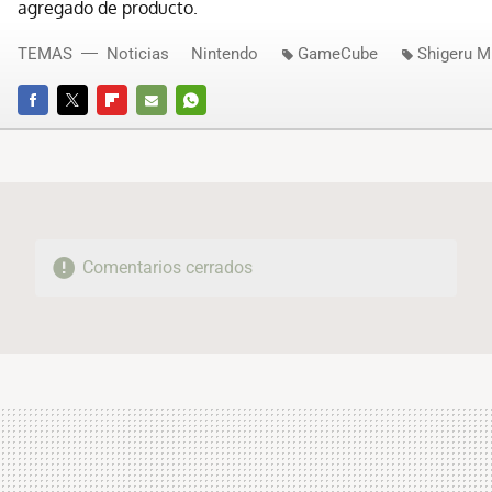
agregado de producto.
TEMAS
Noticias
Nintendo
GameCube
Shigeru 
FACEBOOK
TWITTER
FLIPBOARD
E-
WHATSAPP
MAIL
Comentarios cerrados