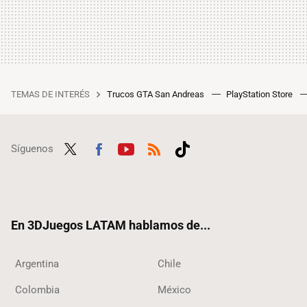
TEMAS DE INTERÉS
Trucos GTA San Andreas
PlayStation Store
Síguenos
Twit
Fac
Yout
RSS
Tikt
ter
ebo
ube
ok
ok
En 3DJuegos LATAM hablamos de...
Argentina
Chile
Colombia
México