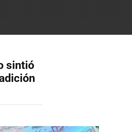
 sintió
radición