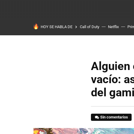
HOY SE HABLA DE
Call of Duty
Netflix
Pri
Alguien 
vacío: a
del gam
Sin comentarios