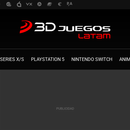
SERIES X/S
PLAYSTATION 5
NINTENDO SWITCH
ANI