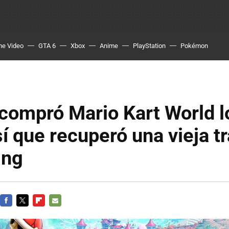
me Video
GTA 6
Xbox
Anime
PlayStation
Pokémon
compró Mario Kart World lo
sí que recuperó una vieja t
ing
FACEBOOK
TWITTER
FLIPBOARD
E-
MAIL