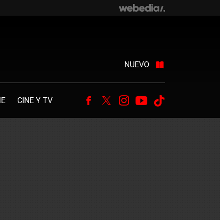
NUEVO
ME
CINE Y TV
Facebook
Twitter
Instagram
Youtube
Tiktok