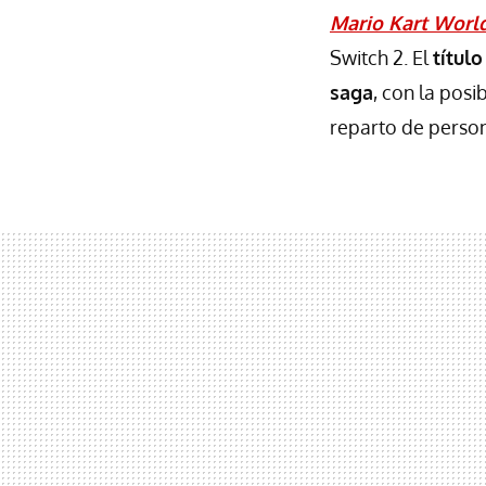
Mario Kart Worl
Switch 2. El
títul
saga
, con la pos
reparto de person