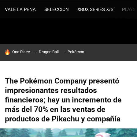
VALE LA PENA
SELECCIÓN
XBOX SERIES X/S
PLAYS
HOY SE HABLA DE
One Piece
Dragon Ball
Pokémon
The Pokémon Company presentó
impresionantes resultados
financieros; hay un incremento de
más del 70% en las ventas de
productos de Pikachu y compañía