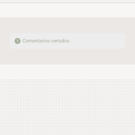
FACEBOOK
TWITTER
FLIPBOARD
E-
WHATSAPP
MAIL
Comentarios cerrados