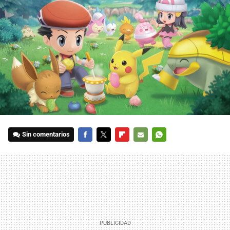
Sin comentarios
FACEBOOK
TWITTER
FLIPBOARD
E-
WHATSAPP
MAIL