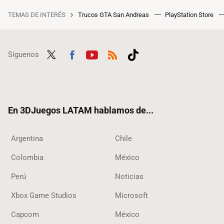
TEMAS DE INTERÉS
Trucos GTA San Andreas
PlayStation Store
Síguenos
Twit
Fac
Yout
RSS
Tikt
ter
ebo
ube
ok
ok
En 3DJuegos LATAM hablamos de...
Argentina
Chile
Colombia
México
Perú
Noticias
Xbox Game Studios
Microsoft
Capcom
México