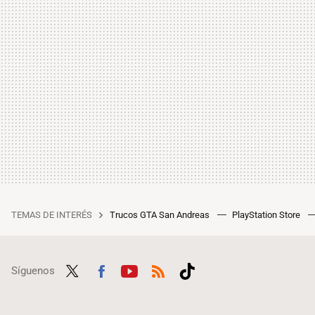
TEMAS DE INTERÉS
Trucos GTA San Andreas
PlayStation Store
Síguenos
Twit
Fac
Yout
RSS
Tikt
ter
ebo
ube
ok