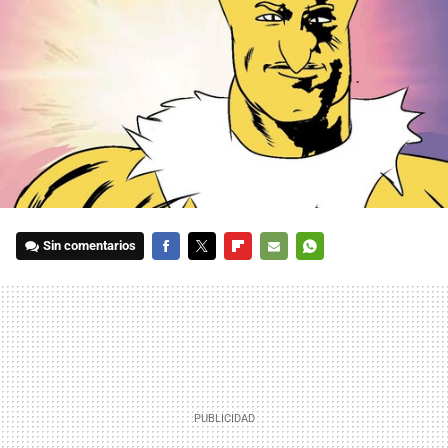
Sin comentarios
FACEBOOK
TWITTER
FLIPBOARD
E-
WHATSAPP
MAIL