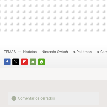
TEMAS
Noticias
Nintendo Switch
Pokémon
Gam
FACEBOOK
TWITTER
FLIPBOARD
E-
WHATSAPP
MAIL
Comentarios cerrados