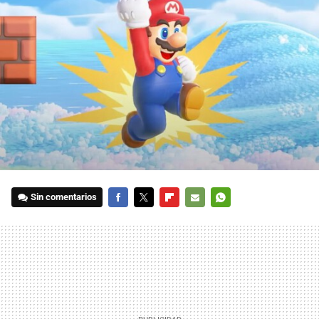
Sin comentarios
FACEBOOK
TWITTER
FLIPBOARD
E-
WHATSAPP
MAIL