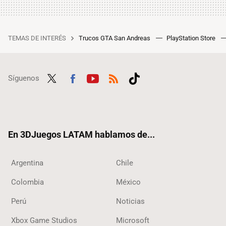
TEMAS DE INTERÉS
Trucos GTA San Andreas
PlayStation Store
Síguenos
Twit
Fac
Yout
RSS
Tikt
ter
ebo
ube
ok
ok
En 3DJuegos LATAM hablamos de...
Argentina
Chile
Colombia
México
Perú
Noticias
Xbox Game Studios
Microsoft