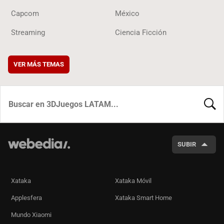
Capcom
México
Streaming
Ciencia Ficción
VER MÁS TEMAS
BUSCA
SUBIR
Xataka
Xataka Móvil
Applesfera
Xataka Smart Home
Mundo Xiaomi