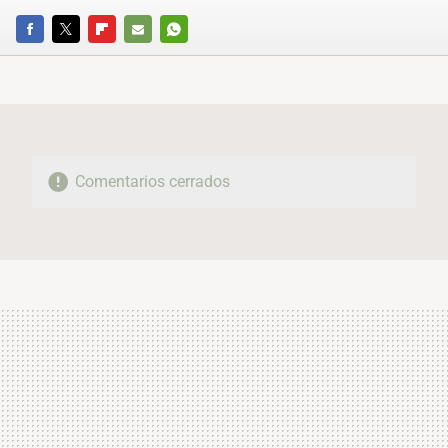
FACEBOOK
TWITTER
FLIPBOARD
E-
WHATSAPP
MAIL
Comentarios cerrados