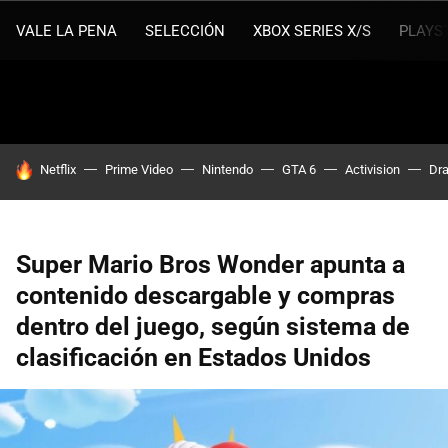
VALE LA PENA
SELECCIÓN
XBOX SERIES X/S
PLAYS
HOY SE HABLA DE
Netflix
Prime Video
Nintendo
GTA 6
Activision
Dra
Super Mario Bros Wonder apunta a
contenido descargable y compras
dentro del juego, según sistema de
clasificación en Estados Unidos