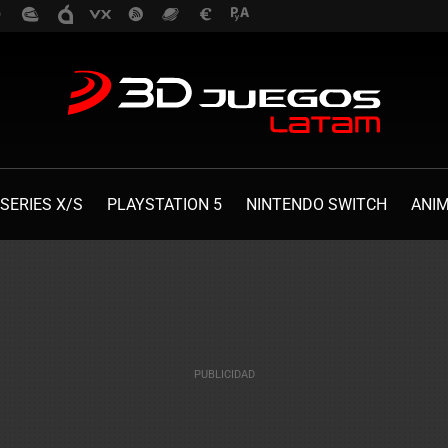
SERIES X/S
PLAYSTATION 5
NINTENDO SWITCH
ANI