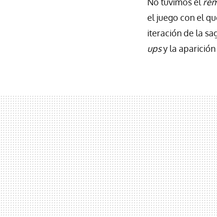
No tuvimos el
re
el juego con el q
iteración de la s
ups
y la aparición