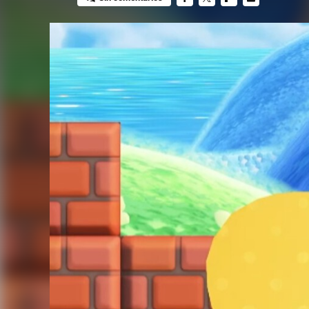
FACEBOOK
TWITTER
FLIPBOARD
E-
MAIL