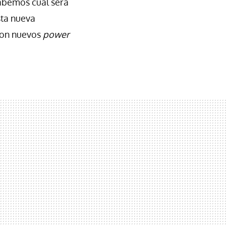
abemos cuál será
sta nueva
 con nuevos
power