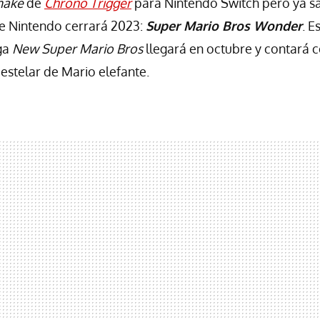
make
de
Chrono Trigger
para Nintendo Switch pero ya s
ue Nintendo cerrará 2023:
Super Mario Bros Wonder
. E
aga
New Super Mario Bros
llegará en octubre y contará
 estelar de Mario elefante.