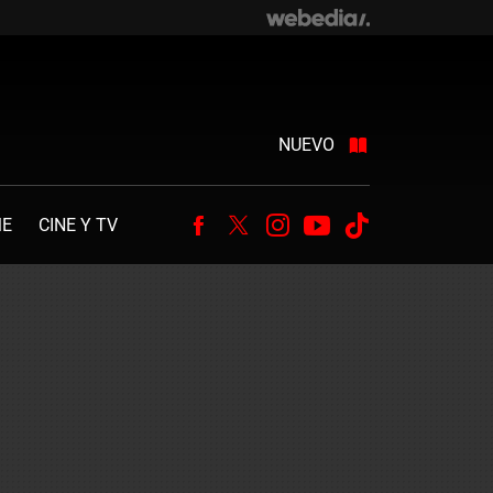
NUEVO
ME
CINE Y TV
Facebook
Twitter
Instagram
Youtube
Tiktok