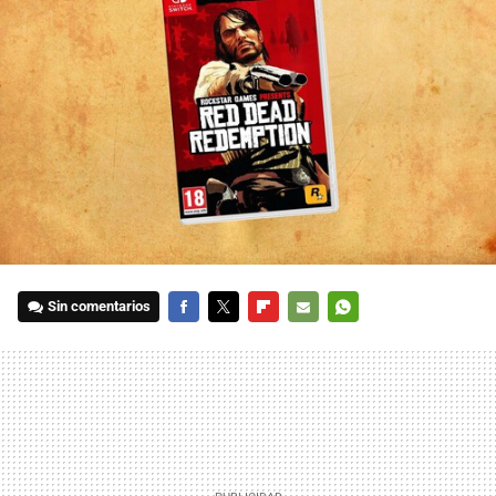
Sin comentarios
FACEBOOK
TWITTER
FLIPBOARD
E-
WHATSAPP
MAIL