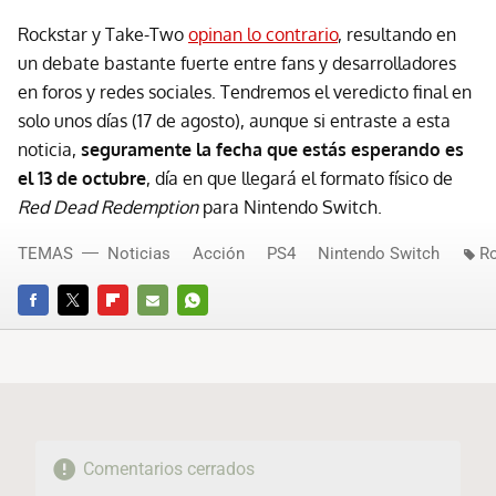
Rockstar y Take-Two
opinan lo contrario
, resultando en
un debate bastante fuerte entre fans y desarrolladores
en foros y redes sociales. Tendremos el veredicto final en
solo unos días (17 de agosto), aunque si entraste a esta
noticia,
seguramente la fecha que estás esperando es
el 13 de octubre
, día en que llegará el formato físico de
Red Dead Redemption
para Nintendo Switch.
TEMAS
Noticias
Acción
PS4
Nintendo Switch
Ro
FACEBOOK
TWITTER
FLIPBOARD
E-
WHATSAPP
MAIL
Comentarios cerrados