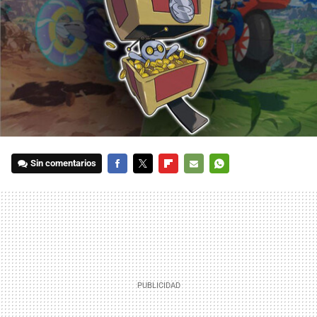
Sin comentarios
FACEBOOK
TWITTER
FLIPBOARD
E-
WHATSAPP
MAIL