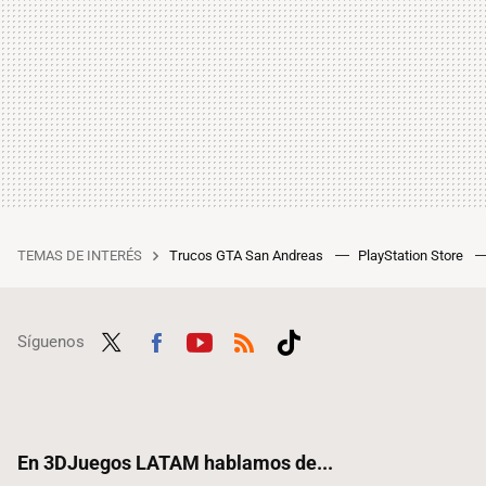
TEMAS DE INTERÉS
Trucos GTA San Andreas
PlayStation Store
Síguenos
Twit
Fac
Yout
RSS
Tikt
ter
ebo
ube
ok
ok
En 3DJuegos LATAM hablamos de...