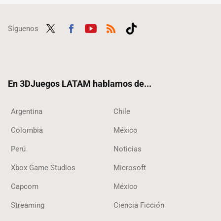
Síguenos
Twit
Fac
Yout
RSS
Tikt
ter
ebo
ube
ok
ok
En 3DJuegos LATAM hablamos de...
Argentina
Chile
Colombia
México
Perú
Noticias
Xbox Game Studios
Microsoft
Capcom
México
Streaming
Ciencia Ficción