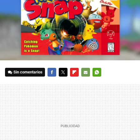
Sin comentarios
FACEBOOK
TWITTER
FLIPBOARD
E-
WHATSAPP
MAIL