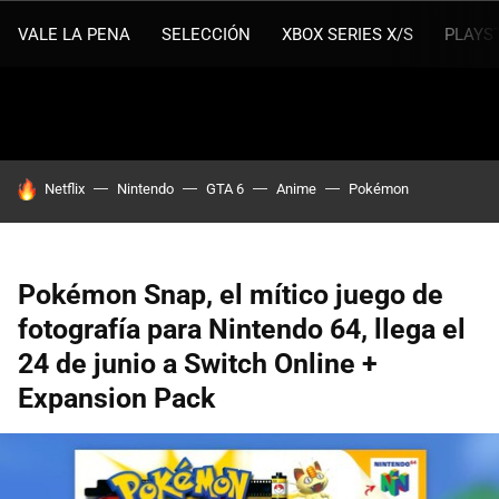
VALE LA PENA
SELECCIÓN
XBOX SERIES X/S
PLAYS
HOY SE HABLA DE
Netflix
Nintendo
GTA 6
Anime
Pokémon
Pokémon Snap, el mítico juego de
fotografía para Nintendo 64, llega el
24 de junio a Switch Online +
Expansion Pack