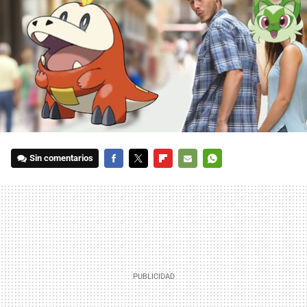
Sin comentarios
FACEBOOK
TWITTER
FLIPBOARD
E-
WHATSAPP
MAIL