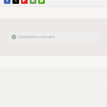
FACEBOOK
TWITTER
FLIPBOARD
E-
WHATSAPP
MAIL
Comentarios cerrados