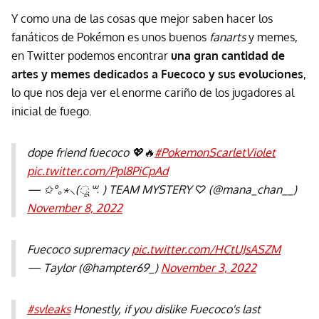
Y como una de las cosas que mejor saben hacer los
fanáticos de Pokémon es unos buenos
fanarts
y memes,
en Twitter podemos encontrar
una gran cantidad de
artes y memes dedicados a Fuecoco y sus evoluciones
,
lo que nos deja ver el enorme cariño de los jugadores al
inicial de fuego.
dope friend fuecoco 💖🔥
#PokemonScarletViolet
pic.twitter.com/Ppl8PiCpAd
— ✩°｡⋆⸜(ू˙꒳​˙ ) TEAM MYSTERY ♡ (@mana_chan__)
November 8, 2022
Fuecoco supremacy
pic.twitter.com/HCtUJsASZM
— Taylor (@hampter69_)
November 3, 2022
#svleaks
Honestly, if you dislike Fuecoco's last