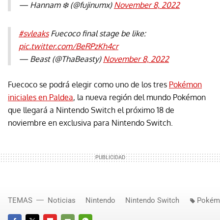
— Hannam ❄️ (@fujinumx)
November 8, 2022
#svleaks
Fuecoco final stage be like:
pic.twitter.com/BeRPzKh4cr
— Beast (@ThaBeasty)
November 8, 2022
Fuecoco se podrá elegir como uno de los tres
Pokémon
iniciales en Paldea
, la nueva región del mundo Pokémon
que llegará a Nintendo Switch el próximo 18 de
noviembre en exclusiva para Nintendo Switch.
TEMAS
Noticias
Nintendo
Nintendo Switch
Pokém