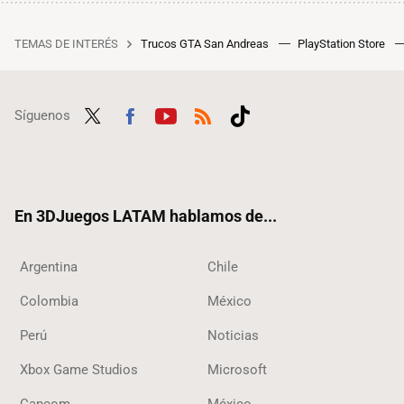
TEMAS DE INTERÉS
Trucos GTA San Andreas
PlayStation Store
Síguenos
Twit
Fac
Yout
RSS
Tikt
ter
ebo
ube
ok
ok
En 3DJuegos LATAM hablamos de...
Argentina
Chile
Colombia
México
Perú
Noticias
Xbox Game Studios
Microsoft
Capcom
México