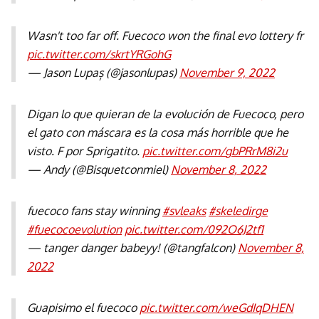
Wasn't too far off. Fuecoco won the final evo lottery fr
pic.twitter.com/skrtYRGohG
— Jason Lupaș (@jasonlupas)
November 9, 2022
Digan lo que quieran de la evolución de Fuecoco, pero
el gato con máscara es la cosa más horrible que he
visto. F por Sprigatito.
pic.twitter.com/gbPRrM8i2u
— Andy (@Bisquetconmiel)
November 8, 2022
fuecoco fans stay winning
#svleaks
#skeledirge
#fuecocoevolution
pic.twitter.com/092O6J2tf1
— tanger danger babeyy! (@tangfalcon)
November 8,
2022
Guapisimo el fuecoco
pic.twitter.com/weGdIqDHEN