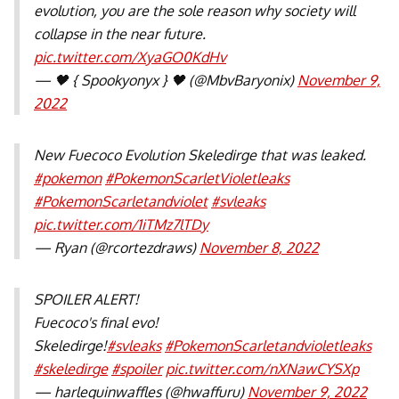
evolution, you are the sole reason why society will
collapse in the near future.
pic.twitter.com/XyaGO0KdHv
— 🖤 { Spookyonyx } 🖤 (@MbvBaryonix)
November 9,
2022
New Fuecoco Evolution Skeledirge that was leaked.
#pokemon
#PokemonScarletVioletleaks
#PokemonScarletandviolet
#svleaks
pic.twitter.com/1iTMz7lTDy
— Ryan (@rcortezdraws)
November 8, 2022
SPOILER ALERT!
Fuecoco's final evo!
Skeledirge!
#svleaks
#PokemonScarletandvioletleaks
#skeledirge
#spoiler
pic.twitter.com/nXNawCYSXp
— harlequinwaffles (@hwaffuru)
November 9, 2022