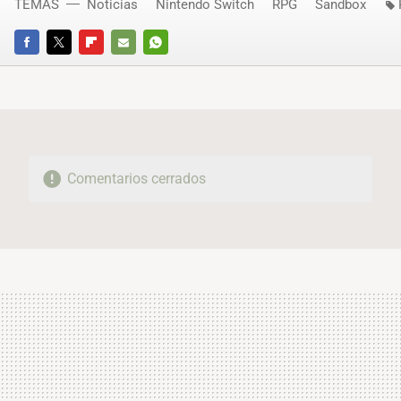
TEMAS
Noticias
Nintendo Switch
RPG
Sandbox
FACEBOOK
TWITTER
FLIPBOARD
E-
WHATSAPP
MAIL
Comentarios cerrados