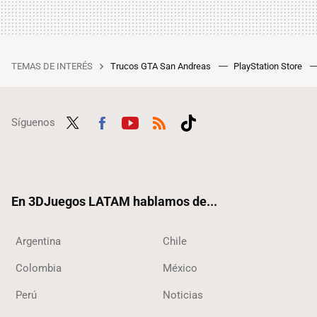
TEMAS DE INTERÉS
Trucos GTA San Andreas
PlayStation Store
Síguenos
Twit
Fac
Yout
RSS
Tikt
ter
ebo
ube
ok
ok
En 3DJuegos LATAM hablamos de...
Argentina
Chile
Colombia
México
Perú
Noticias