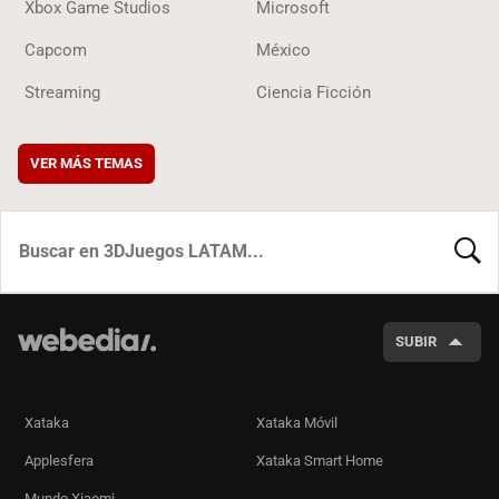
Xbox Game Studios
Microsoft
Capcom
México
Streaming
Ciencia Ficción
VER MÁS TEMAS
BUSCA
SUBIR
Xataka
Xataka Móvil
Applesfera
Xataka Smart Home
Mundo Xiaomi