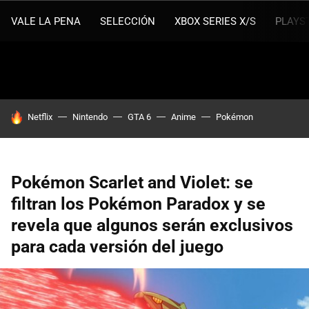
VALE LA PENA
SELECCIÓN
XBOX SERIES X/S
PLAYS
HOY SE HABLA DE
Netflix
Nintendo
GTA 6
Anime
Pokémon
Pokémon Scarlet and Violet: se
filtran los Pokémon Paradox y se
revela que algunos serán exclusivos
para cada versión del juego