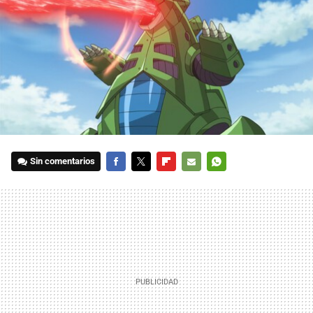
Sin comentarios
FACEBOOK
TWITTER
FLIPBOARD
E-
WHATSAPP
MAIL