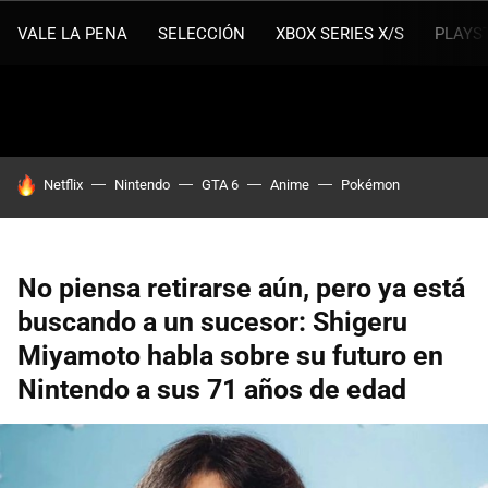
VALE LA PENA
SELECCIÓN
XBOX SERIES X/S
PLAYS
HOY SE HABLA DE
Netflix
Nintendo
GTA 6
Anime
Pokémon
No piensa retirarse aún, pero ya está
buscando a un sucesor: Shigeru
Miyamoto habla sobre su futuro en
Nintendo a sus 71 años de edad