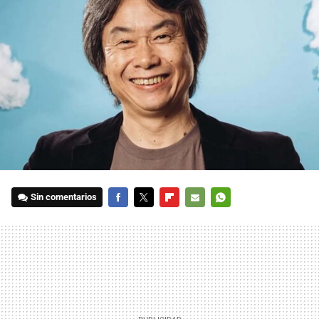
Sin comentarios
FACEBOOK
TWITTER
FLIPBOARD
E-
WHATSAPP
MAIL