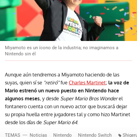
Miyamoto es un ícono de la industria; no imaginamos a
Nintendo sin él
Aunque aún tendremos a Miyamoto haciendo de las
suyas, quien sí se
"retiró"
fue
Charles Martinet
;
la voz de
Mario estrenó un nuevo puesto en Nintendo hace
algunos meses
, y desde
Super Mario Bros Wonder
el
fontanero cuenta con un nuevo actor que buscará dejar
su propia huella entre jugadores tal y como hizo Martinet
desde los días de
Super Mario 64
.
TEMAS
Noticias
Nintendo
Nintendo Switch
Shiger