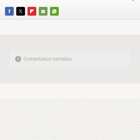
FACEBOOK
TWITTER
FLIPBOARD
E-
WHATSAPP
MAIL
Comentarios cerrados