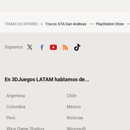
TEMAS DE INTERÉS
Trucos GTA San Andreas
PlayStation Store
Síguenos
Twit
Fac
Yout
RSS
Tikt
ter
ebo
ube
ok
ok
En 3DJuegos LATAM hablamos de...
Argentina
Chile
Colombia
México
Perú
Noticias
Xbox Game Studios
Microsoft