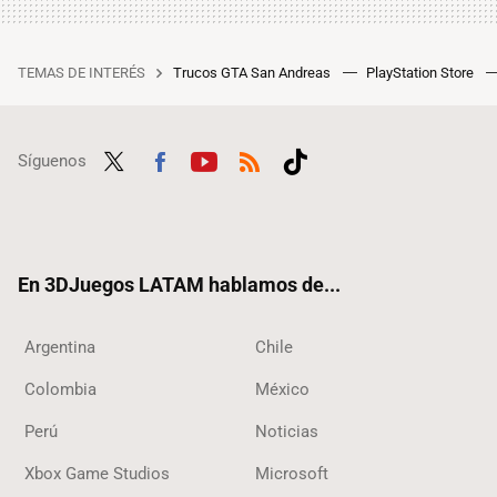
TEMAS DE INTERÉS
Trucos GTA San Andreas
PlayStation Store
Síguenos
Twit
Fac
Yout
RSS
Tikt
ter
ebo
ube
ok
ok
En 3DJuegos LATAM hablamos de...
Argentina
Chile
Colombia
México
Perú
Noticias
Xbox Game Studios
Microsoft