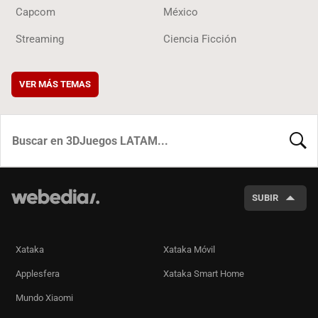
Capcom
México
Streaming
Ciencia Ficción
VER MÁS TEMAS
BUSCA
SUBIR
Xataka
Xataka Móvil
Applesfera
Xataka Smart Home
Mundo Xiaomi