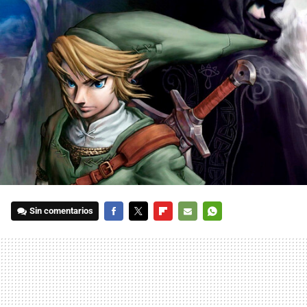
Sin comentarios
FACEBOOK
TWITTER
FLIPBOARD
E-
WHATSAPP
MAIL