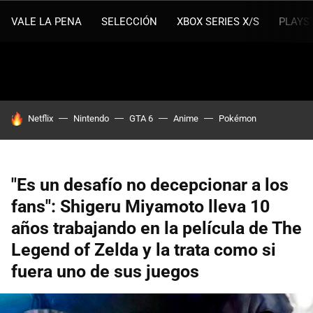
VALE LA PENA
SELECCIÓN
XBOX SERIES X/S
PLAYS
HOY SE HABLA DE
Netflix
Nintendo
GTA 6
Anime
Pokémon
"Es un desafío no decepcionar a los
fans": Shigeru Miyamoto lleva 10
años trabajando en la película de The
Legend of Zelda y la trata como si
fuera uno de sus juegos