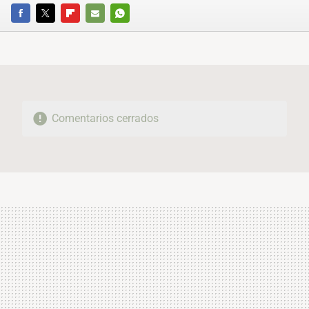
FACEBOOK
TWITTER
FLIPBOARD
E-
WHATSAPP
MAIL
Comentarios cerrados