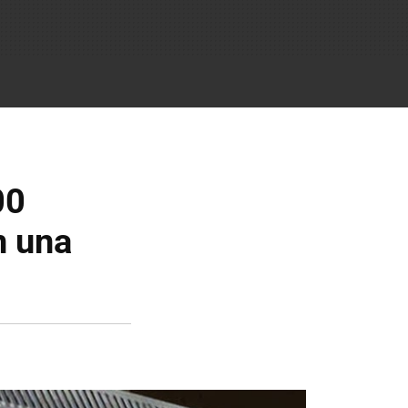
00
n una