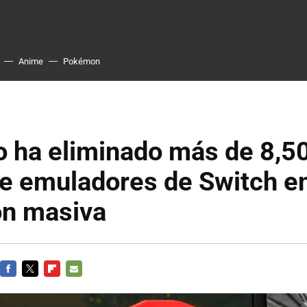
Anime
Pokémon
o ha eliminado más de 8,5
de emuladores de Switch e
ón masiva
FACEBOOK
TWITTER
FLIPBOARD
E-
MAIL