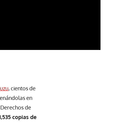
uzu
, cientos de
cenándolas en
e Derechos de
,535 copias de