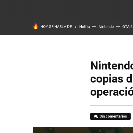
HOY SE HABLA DE
Netflix
Nintendo
GTA 6
Nintend
copias 
operaci
Sin comentarios