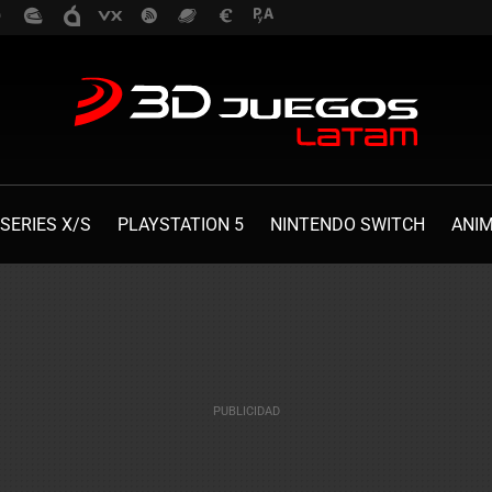
SERIES X/S
PLAYSTATION 5
NINTENDO SWITCH
ANI