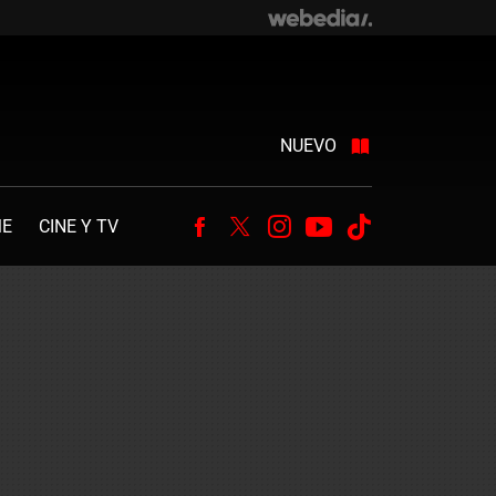
NUEVO
ME
CINE Y TV
Facebook
Twitter
Instagram
Youtube
Tiktok