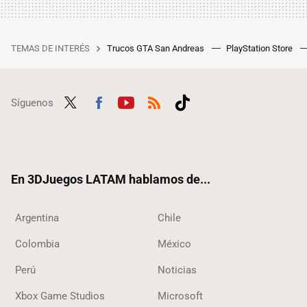
TEMAS DE INTERÉS
Trucos GTA San Andreas
PlayStation Store
Síguenos
Twit
Fac
Yout
RSS
Tikt
ter
ebo
ube
ok
ok
En 3DJuegos LATAM hablamos de...
Argentina
Chile
Colombia
México
Perú
Noticias
Xbox Game Studios
Microsoft