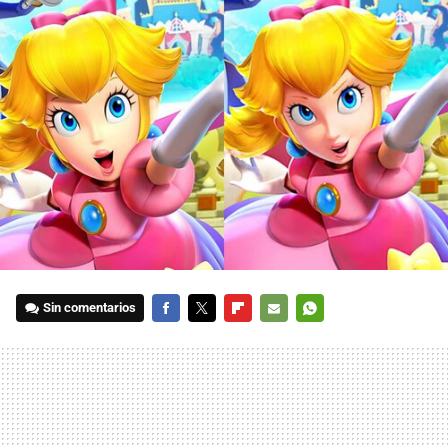
Sin comentarios
FACEBOOK
TWITTER
FLIPBOARD
E-
WHATSAPP
MAIL