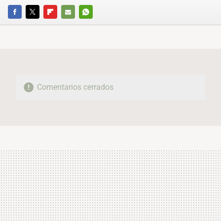
FACEBOOK
TWITTER
FLIPBOARD
E-
WHATSAPP
MAIL
Comentarios cerrados