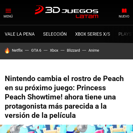
MENÚ
NUEVO
VALE LA PENA
SELECCIÓN
XBOX SERIES X/S
PLAYS
HOY SE HABLA DE
Netflix
GTA 6
Xbox
Blizzard
Anime
Nintendo cambia el rostro de Peach
en su próximo juego: Princess
Peach Showtime! ahora tiene una
protagonista más parecida a la
versión de la película