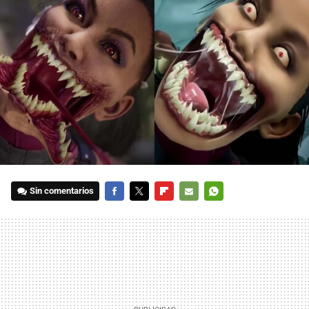
Sin comentarios
FACEBOOK
TWITTER
FLIPBOARD
E-
WHATSAPP
MAIL