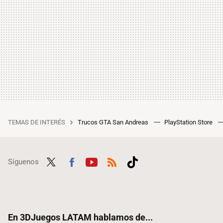
TEMAS DE INTERÉS
Trucos GTA San Andreas
PlayStation Store
Síguenos
Twit
Fac
Yout
RSS
Tikt
ter
ebo
ube
ok
ok
En 3DJuegos LATAM hablamos de...