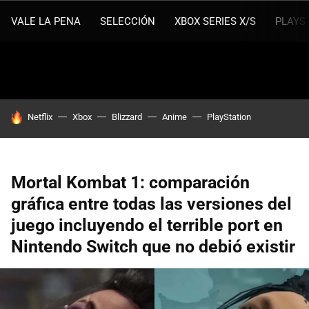
VALE LA PENA
SELECCIÓN
XBOX SERIES X/S
PLAYS
HOY SE HABLA DE
Netflix
Xbox
Blizzard
Anime
PlayStation
Mortal Kombat 1: comparación
gráfica entre todas las versiones del
juego incluyendo el terrible port en
Nintendo Switch que no debió existir