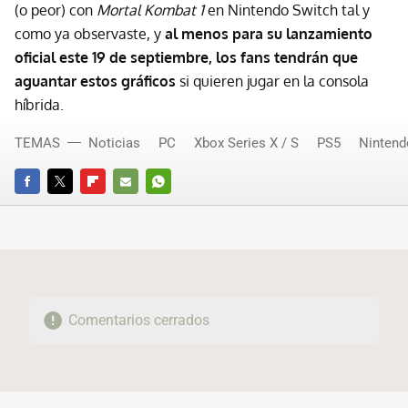
(o peor) con
Mortal Kombat 1
en Nintendo Switch tal y
como ya observaste, y
al menos para su lanzamiento
oficial este 19 de septiembre, los fans tendrán que
aguantar estos gráficos
si quieren jugar en la consola
híbrida.
TEMAS
Noticias
PC
Xbox Series X / S
PS5
Nintend
FACEBOOK
TWITTER
FLIPBOARD
E-
WHATSAPP
MAIL
Comentarios cerrados