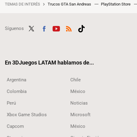
TEMAS DE INTERÉS
Trucos GTA San Andreas
PlayStation Store
Síguenos
Twit
Fac
Yout
RSS
Tikt
ter
ebo
ube
ok
ok
En 3DJuegos LATAM hablamos de...
Argentina
Chile
Colombia
México
Perú
Noticias
Xbox Game Studios
Microsoft
Capcom
México