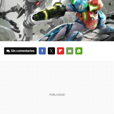
Sin comentarios
FACEBOOK
TWITTER
FLIPBOARD
E-
WHATSAPP
MAIL