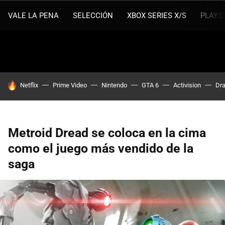
VALE LA PENA
SELECCIÓN
XBOX SERIES X/S
PLAYS
HOY SE HABLA DE
Netflix
Prime Video
Nintendo
GTA 6
Activision
Dra
Metroid Dread se coloca en la cima
como el juego más vendido de la
saga