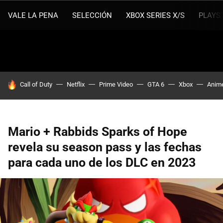
VALE LA PENA
SELECCIÓN
XBOX SERIES X/S
PLAYS
HOY SE HABLA DE
Call of Duty
Netflix
Prime Video
GTA 6
Xbox
Anim
Mario + Rabbids Sparks of Hope
revela su season pass y las fechas
para cada uno de los DLC en 2023