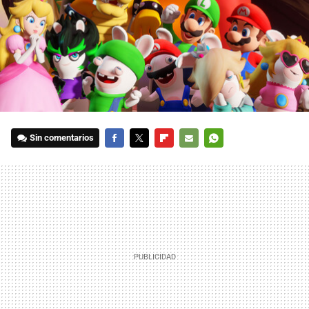
Sin comentarios
FACEBOOK
TWITTER
FLIPBOARD
E-
WHATSAPP
MAIL