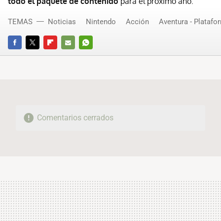
todo el paquete de contenido
para el próximo año.
TEMAS
Noticias
Nintendo
Acción
Aventura - Platafo
FACEBOOK
TWITTER
FLIPBOARD
E-
WHATSAPP
MAIL
Comentarios cerrados