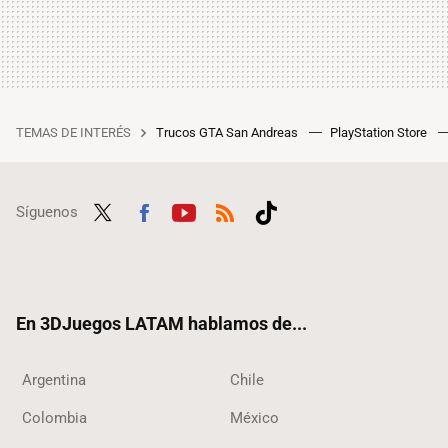
TEMAS DE INTERÉS
Trucos GTA San Andreas
PlayStation Store
Síguenos
Twit
Fac
Yout
RSS
Tikt
ter
ebo
ube
ok
ok
En 3DJuegos LATAM hablamos de...
Argentina
Chile
Colombia
México