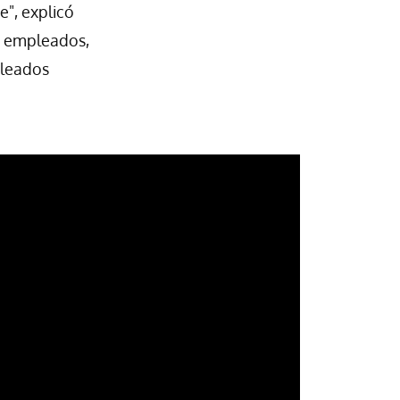
", explicó
s empleados,
pleados