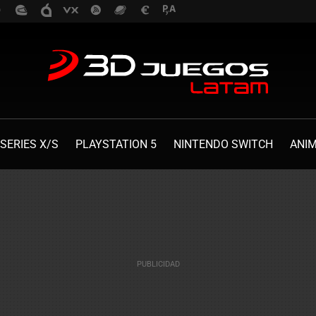
SERIES X/S
PLAYSTATION 5
NINTENDO SWITCH
ANI