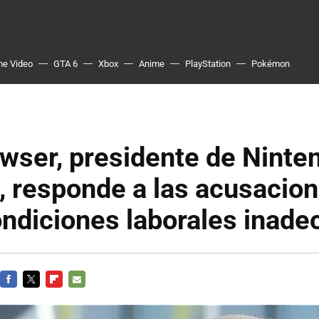
me Video
GTA 6
Xbox
Anime
PlayStation
Pokémon
wser, presidente de Ninte
, responde a las acusacio
ndiciones laborales inad
FACEBOOK
TWITTER
FLIPBOARD
E-
MAIL