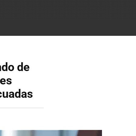
ndo de
nes
ecuadas