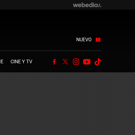
NUEVO
ME
CINE Y TV
Facebook
Twitter
Instagram
Youtube
Tiktok