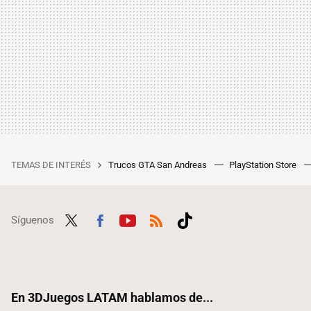
TEMAS DE INTERÉS
Trucos GTA San Andreas
PlayStation Store
Síguenos
Twit
Fac
Yout
RSS
Tikt
ter
ebo
ube
ok
ok
En 3DJuegos LATAM hablamos de...