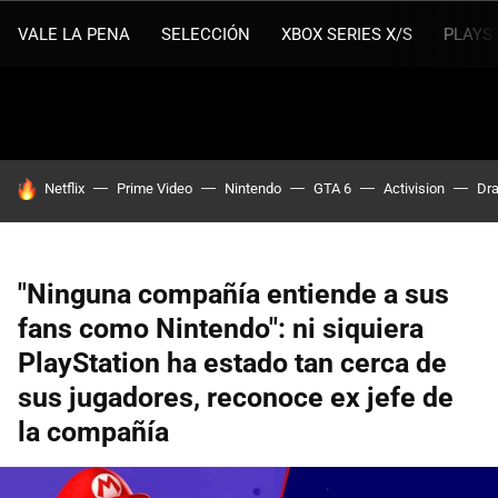
VALE LA PENA
SELECCIÓN
XBOX SERIES X/S
PLAYS
HOY SE HABLA DE
Netflix
Prime Video
Nintendo
GTA 6
Activision
Dra
"Ninguna compañía entiende a sus
fans como Nintendo": ni siquiera
PlayStation ha estado tan cerca de
sus jugadores, reconoce ex jefe de
la compañía