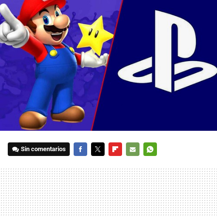
Sin comentarios
FACEBOOK
TWITTER
FLIPBOARD
E-
WHATSAPP
MAIL