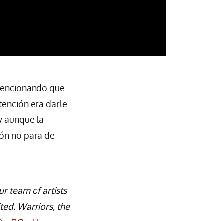
mencionando que
ntención era darle
 y aunque la
ón no para de
r team of artists
ted. Warriors, the