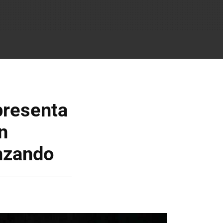
presenta
n
nzando