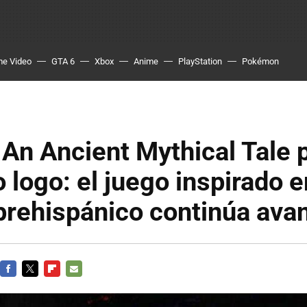
me Video
GTA 6
Xbox
Anime
PlayStation
Pokémon
 An Ancient Mythical Tale 
 logo: el juego inspirado e
prehispánico continúa ava
FACEBOOK
TWITTER
FLIPBOARD
E-
MAIL