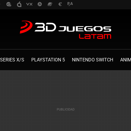
SERIES X/S
PLAYSTATION 5
NINTENDO SWITCH
ANI