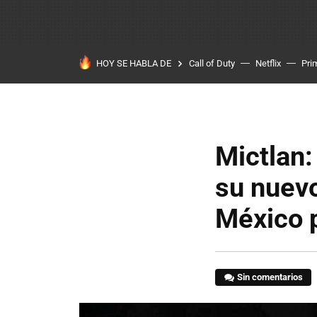
HOY SE HABLA DE
Call of Duty
Netflix
Pri
Mictlan:
su nuevo
México 
Sin comentarios