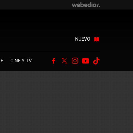
NUEVO
ME
CINE Y TV
Facebook
Twitter
Instagram
Youtube
Tiktok