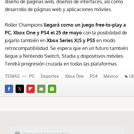
diseño de páginas web, diseños de interfaces, así como
desarrollo de páginas web y aplicaciones móviles.
Roller Champions
llegará como un juego free-to-play a
PC, Xbox One y PS4
el 25 de mayo
con la posibilidad de
jugarlo también en
Xbox Series X|S y PS5
en modo
retrocompatibilidad. Se espera que en un futuro también
llegue a Nintendo Switch, Stadia y dispositivos móviles.
Tendrá progresión cruzada en todas las plataformas.
TEMAS
PC
Deportes
Xbox One
PS4
México
Ub
FACEBOOK
TWITTER
FLIPBOARD
E-
WHATSAPP
MAIL