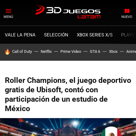
MENÚ
NUEVO
VALE LA PENA
SELECCIÓN
XBOX SERIES X/S
PLAYS
HOY SE HABLA DE
Call of Duty
Netflix
Prime Video
GTA 6
Xbox
Anim
Roller Champions, el juego deportivo
gratis de Ubisoft, contó con
participación de un estudio de
México