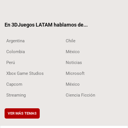
Twit
Fac
Yout
RSS
Tikt
ter
ebo
ube
ok
ok
En 3DJuegos LATAM hablamos de...
Argentina
Chile
Colombia
México
Perú
Noticias
Xbox Game Studios
Microsoft
Capcom
México
Streaming
Ciencia Ficción
VER MÁS TEMAS