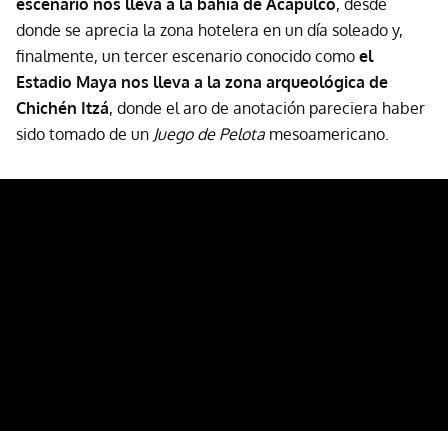
escenario nos lleva a la bahía de Acapulco
, desde
donde se aprecia la zona hotelera en un día soleado y,
finalmente, un tercer escenario conocido como
el
Estadio Maya nos lleva a la zona arqueológica de
Chichén Itzá
, donde el aro de anotación pareciera haber
sido tomado de un
Juego de Pelota
mesoamericano.