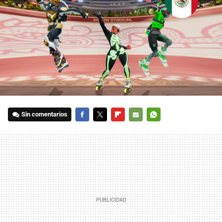
Sin comentarios
FACEBOOK
TWITTER
FLIPBOARD
E-
WHATSAPP
MAIL