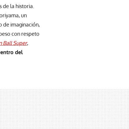
de la historia.
Toriyama, un
o de imaginación,
 peso con respeto
 Ball Super
,
dentro del