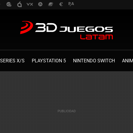
SERIES X/S
PLAYSTATION 5
NINTENDO SWITCH
ANI