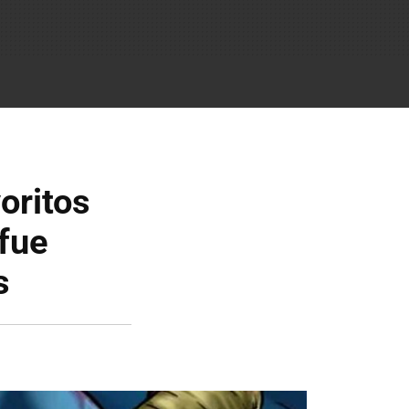
oritos
 fue
s