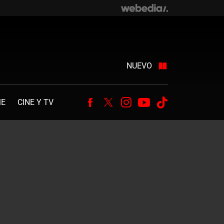
NUEVO
ME
CINE Y TV
Facebook
Twitter
Instagram
Youtube
Tiktok