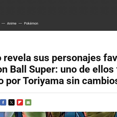
Anime
Pokémon
 revela sus personajes fav
n Ball Super: uno de ellos
o por Toriyama sin cambio
FACEBOOK
TWITTER
FLIPBOARD
E-
MAIL