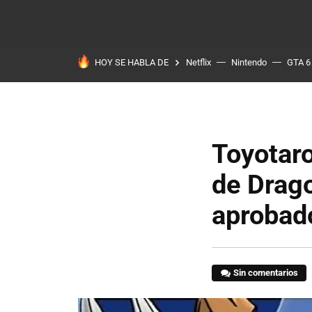
HOY SE HABLA DE
Netflix
Nintendo
GTA 6
Toyotaro
de Drago
aprobad
Sin comentarios