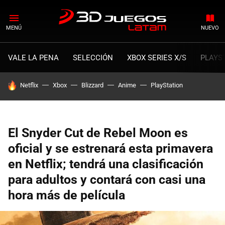
MENÚ
NUEVO
VALE LA PENA
SELECCIÓN
XBOX SERIES X/S
PLAYS
HOY SE HABLA DE
Netflix
Xbox
Blizzard
Anime
PlayStation
El Snyder Cut de Rebel Moon es
oficial y se estrenará esta primavera
en Netflix; tendrá una clasificación
para adultos y contará con casi una
hora más de película