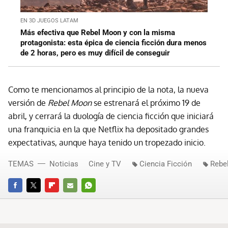
EN 3D JUEGOS LATAM
Más efectiva que Rebel Moon y con la misma
protagonista: esta épica de ciencia ficción dura menos
de 2 horas, pero es muy difícil de conseguir
Como te mencionamos al principio de la nota, la nueva
versión de
Rebel Moon
se estrenará el próximo 19 de
abril, y cerrará la duología de ciencia ficción que iniciará
una franquicia en la que Netflix ha depositado grandes
expectativas, aunque haya tenido un tropezado inicio.
TEMAS
Noticias
Cine y TV
Ciencia Ficción
Rebe
FACEBOOK
TWITTER
FLIPBOARD
E-
WHATSAPP
MAIL