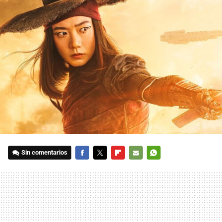
Sin comentarios
FACEBOOK
TWITTER
FLIPBOARD
E-
WHATSAPP
MAIL