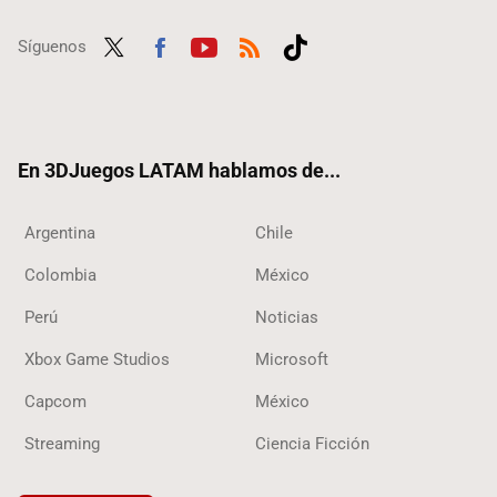
Síguenos
Twit
Fac
Yout
RSS
Tikt
ter
ebo
ube
ok
ok
En 3DJuegos LATAM hablamos de...
Argentina
Chile
Colombia
México
Perú
Noticias
Xbox Game Studios
Microsoft
Capcom
México
Streaming
Ciencia Ficción