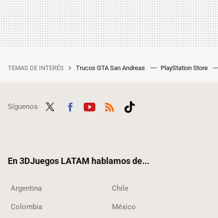
TEMAS DE INTERÉS
Trucos GTA San Andreas
PlayStation Store
Síguenos
Twit
Fac
Yout
RSS
Tikt
ter
ebo
ube
ok
ok
En 3DJuegos LATAM hablamos de...
Argentina
Chile
Colombia
México