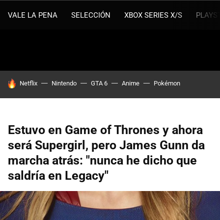
VALE LA PENA
SELECCIÓN
XBOX SERIES X/S
PLAYS
HOY SE HABLA DE
Netflix
Nintendo
GTA 6
Anime
Pokémon
Estuvo en Game of Thrones y ahora
será Supergirl, pero James Gunn da
marcha atrás: "nunca he dicho que
saldría en Legacy"