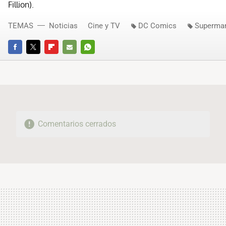
Fillion).
TEMAS
Noticias
Cine y TV
DC Comics
Superma
FACEBOOK
TWITTER
FLIPBOARD
E-
WHATSAPP
MAIL
Comentarios cerrados