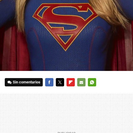
Sin comentarios
FACEBOOK
TWITTER
FLIPBOARD
E-
WHATSAPP
MAIL