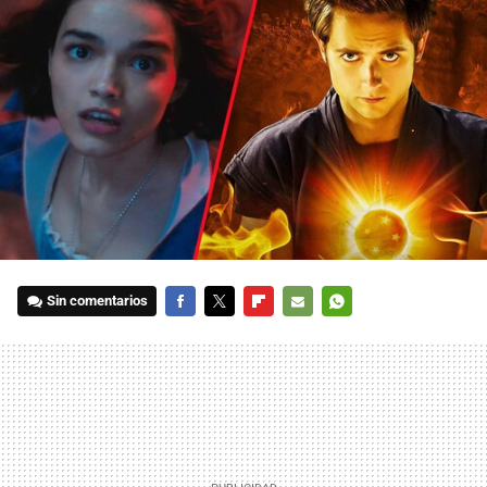
Sin comentarios
FACEBOOK
TWITTER
FLIPBOARD
E-
WHATSAPP
MAIL