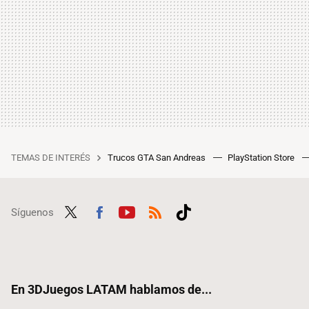
TEMAS DE INTERÉS
Trucos GTA San Andreas
PlayStation Store
Síguenos
Twit
Fac
Yout
RSS
Tikt
ter
ebo
ube
ok
ok
En 3DJuegos LATAM hablamos de...