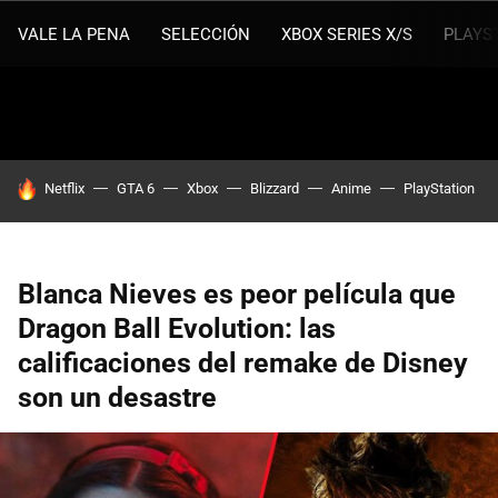
VALE LA PENA
SELECCIÓN
XBOX SERIES X/S
PLAYS
HOY SE HABLA DE
Netflix
GTA 6
Xbox
Blizzard
Anime
PlayStation
Blanca Nieves es peor película que
Dragon Ball Evolution: las
calificaciones del remake de Disney
son un desastre