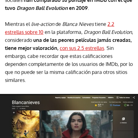
sociales
han comparado su puntaje en IMDb con el que
tuvo
Dragon Ball Evolution
en 2009
.
Mientras el
live-action
de
Blanca Nieves
tiene
2.2
estrellas sobre 10
en la plataforma,
Dragon Ball Evolution
,
considerado
una de las peores películas jamás creadas,
tiene mejor valoración,
con sus 2.5 estrellas
. Sin
embargo, cabe recordar que estas calificaciones
dependen completamente de los usuarios de IMDb, por lo
que no puede ser la misma calificación para otros sitios
similares.