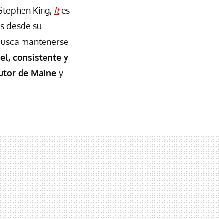
 Stephen King,
It
es
es desde su
 busca mantenerse
el, consistente y
autor de Maine
y