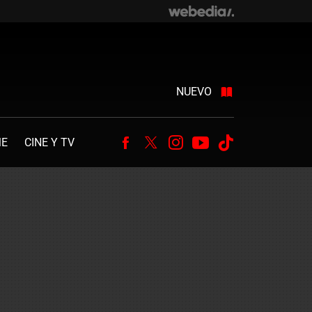
NUEVO
ME
CINE Y TV
Facebook
Twitter
Instagram
Youtube
Tiktok