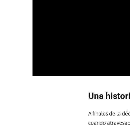
Una histor
A finales de la d
cuando atravesaba