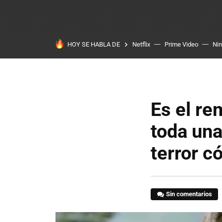
HOY SE HABLA DE
Netflix
Prime Video
Ni
Es el re
toda un
terror c
Sin comentarios