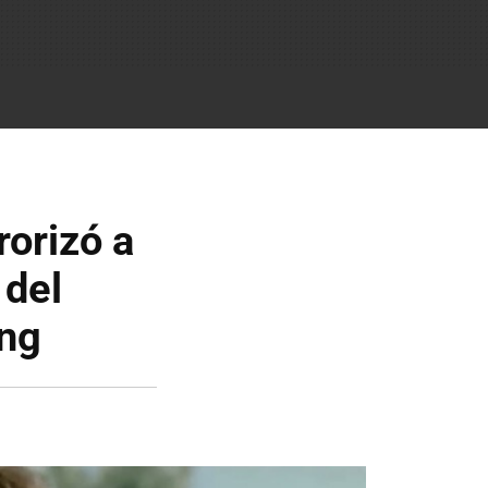
rorizó a
 del
ing