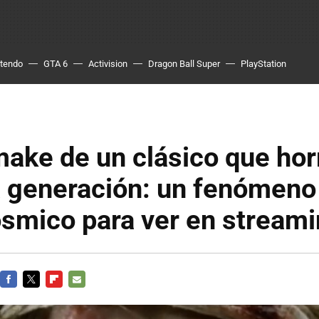
ntendo
GTA 6
Activision
Dragon Ball Super
PlayStation
make de un clásico que hor
a generación: un fenómeno
ósmico para ver en stream
FACEBOOK
TWITTER
FLIPBOARD
E-
MAIL