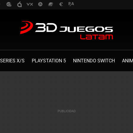
SERIES X/S
PLAYSTATION 5
NINTENDO SWITCH
ANI