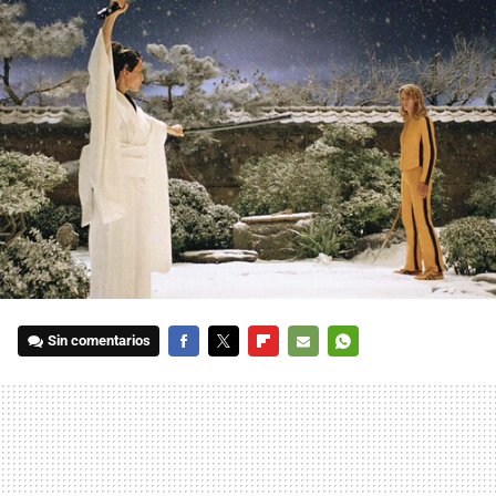
Sin comentarios
FACEBOOK
TWITTER
FLIPBOARD
E-
WHATSAPP
MAIL