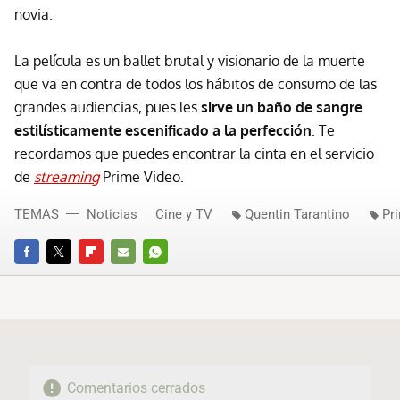
novia.
La película es un ballet brutal y visionario de la muerte
que va en contra de todos los hábitos de consumo de las
grandes audiencias, pues les
sirve un baño de sangre
estilísticamente escenificado a la perfección
. Te
recordamos que puedes encontrar la cinta en el servicio
de
streaming
Prime Video.
TEMAS
Noticias
Cine y TV
Quentin Tarantino
Pr
FACEBOOK
TWITTER
FLIPBOARD
E-
WHATSAPP
MAIL
Comentarios cerrados