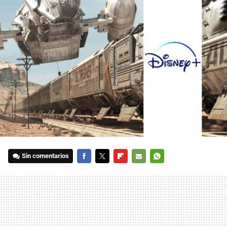
Sin comentarios
FACEBOOK
TWITTER
FLIPBOARD
E-
WHATSAPP
MAIL