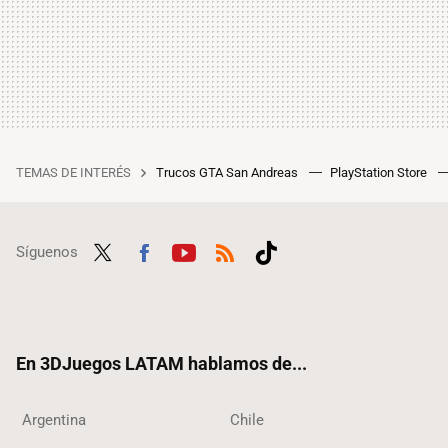
TEMAS DE INTERÉS
Trucos GTA San Andreas
PlayStation Store
Síguenos
Twit
Fac
Yout
RSS
Tikt
ter
ebo
ube
ok
ok
En 3DJuegos LATAM hablamos de...
Argentina
Chile