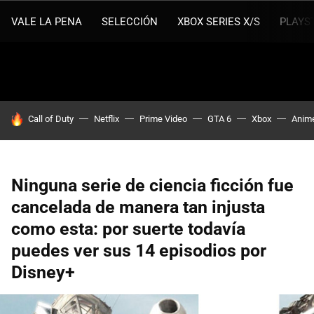
VALE LA PENA
SELECCIÓN
XBOX SERIES X/S
PLAYS
HOY SE HABLA DE
Call of Duty
Netflix
Prime Video
GTA 6
Xbox
Anim
Ninguna serie de ciencia ficción fue
cancelada de manera tan injusta
como esta: por suerte todavía
puedes ver sus 14 episodios por
Disney+