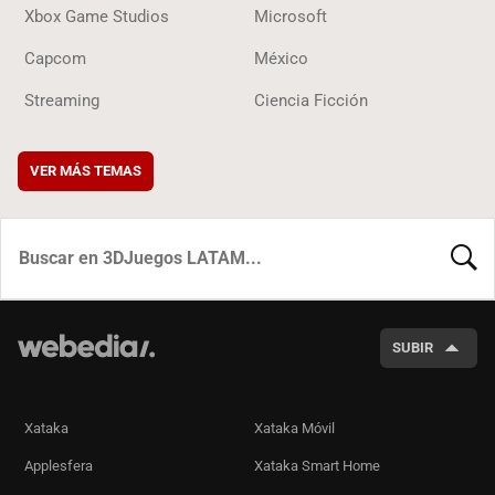
Xbox Game Studios
Microsoft
Capcom
México
Streaming
Ciencia Ficción
VER MÁS TEMAS
BUSCA
SUBIR
Xataka
Xataka Móvil
Applesfera
Xataka Smart Home