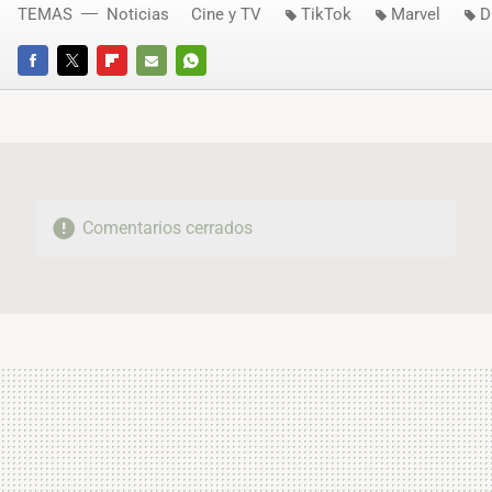
TEMAS
Noticias
Cine y TV
TikTok
Marvel
D
FACEBOOK
TWITTER
FLIPBOARD
E-
WHATSAPP
MAIL
Comentarios cerrados