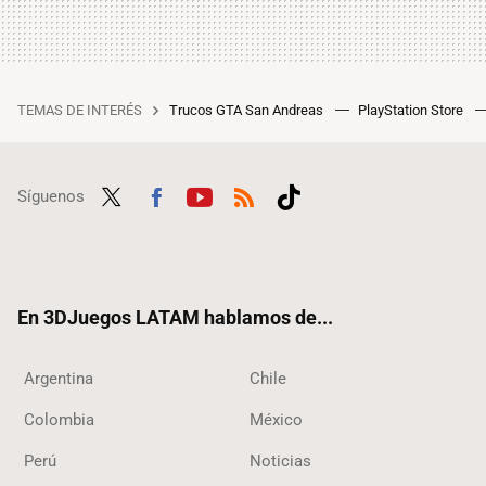
TEMAS DE INTERÉS
Trucos GTA San Andreas
PlayStation Store
Síguenos
Twit
Fac
Yout
RSS
Tikt
ter
ebo
ube
ok
ok
En 3DJuegos LATAM hablamos de...
Argentina
Chile
Colombia
México
Perú
Noticias