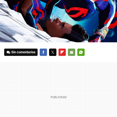
Sin comentarios
FACEBOOK
TWITTER
FLIPBOARD
E-
WHATSAPP
MAIL