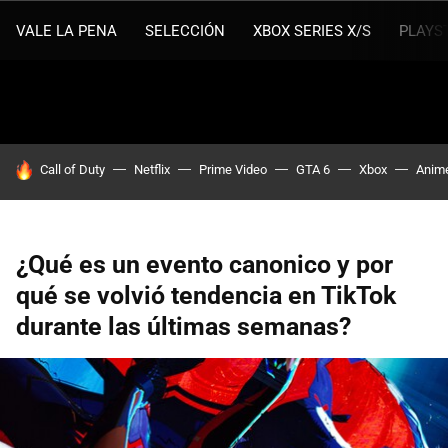
VALE LA PENA
SELECCIÓN
XBOX SERIES X/S
PLAYS
HOY SE HABLA DE
Call of Duty
Netflix
Prime Video
GTA 6
Xbox
Anim
¿Qué es un evento canonico y por
qué se volvió tendencia en TikTok
durante las últimas semanas?