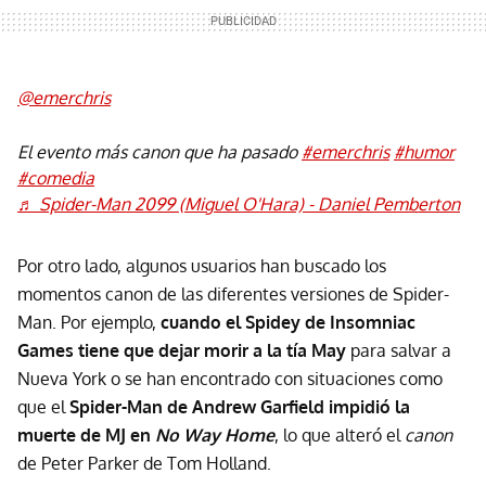
@emerchris
El evento más canon que ha pasado
#emerchris
#humor
#comedia
♬ Spider-Man 2099 (Miguel O'Hara) - Daniel Pemberton
Por otro lado, algunos usuarios han buscado los
momentos canon de las diferentes versiones de Spider-
Man. Por ejemplo,
cuando el Spidey de Insomniac
Games tiene que dejar morir a la tía May
para salvar a
Nueva York o se han encontrado con situaciones como
que el
Spider-Man de Andrew Garfield impidió la
muerte de MJ en
No Way Home
, lo que alteró el
canon
de Peter Parker de Tom Holland.