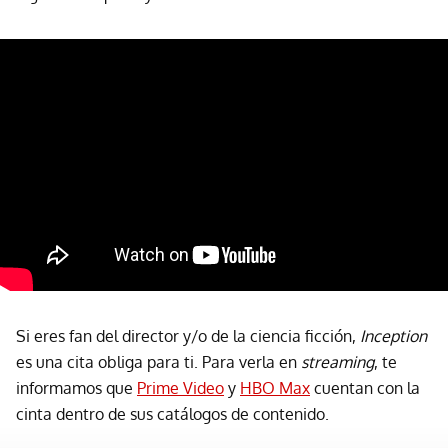
Si eres fan del director y/o de la ciencia ficción,
Inception
es una cita obliga para ti. Para verla en
streaming
, te
informamos que
Prime Video
y
HBO Max
cuentan con la
cinta dentro de sus catálogos de contenido.