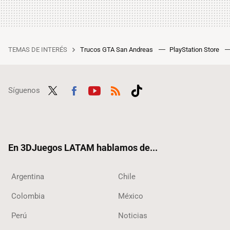
TEMAS DE INTERÉS
Trucos GTA San Andreas
PlayStation Store
Síguenos
Twit
Fac
Yout
RSS
Tikt
ter
ebo
ube
ok
ok
En 3DJuegos LATAM hablamos de...
Argentina
Chile
Colombia
México
Perú
Noticias