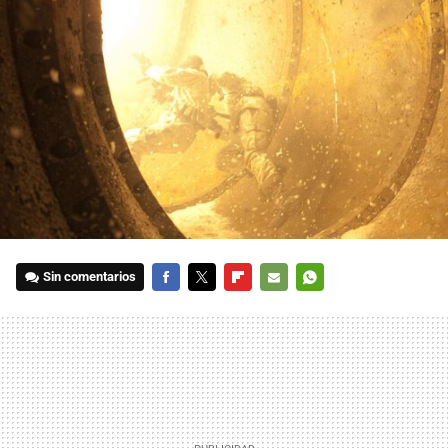
Sin comentarios
FACEBOOK
TWITTER
FLIPBOARD
E-
WHATSAPP
MAIL