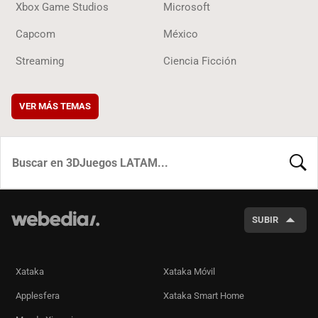
Xbox Game Studios
Microsoft
Capcom
México
Streaming
Ciencia Ficción
VER MÁS TEMAS
BUSCA
SUBIR
Xataka
Xataka Móvil
Applesfera
Xataka Smart Home