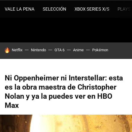
VALE LA PENA
SELECCIÓN
XBOX SERIES X/S
PLAYS
HOY SE HABLA DE
Netflix
Nintendo
GTA 6
Anime
Pokémon
Ni Oppenheimer ni Interstellar: esta
es la obra maestra de Christopher
Nolan y ya la puedes ver en HBO
Max