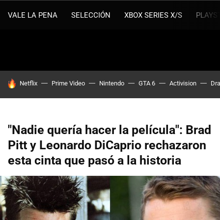
VALE LA PENA
SELECCIÓN
XBOX SERIES X/S
PLAYS
HOY SE HABLA DE
Netflix
Prime Video
Nintendo
GTA 6
Activision
Dra
"Nadie quería hacer la película": Brad
Pitt y Leonardo DiCaprio rechazaron
esta cinta que pasó a la historia