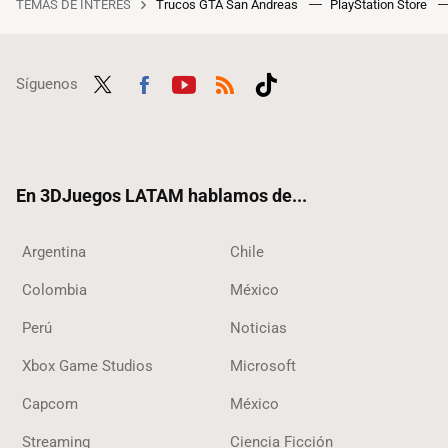
TEMAS DE INTERÉS
Trucos GTA San Andreas
PlayStation Store
Síguenos
Twit
Fac
Yout
RSS
Tikt
ter
ebo
ube
ok
ok
En 3DJuegos LATAM hablamos de...
Argentina
Chile
Colombia
México
Perú
Noticias
Xbox Game Studios
Microsoft
Capcom
México
Streaming
Ciencia Ficción