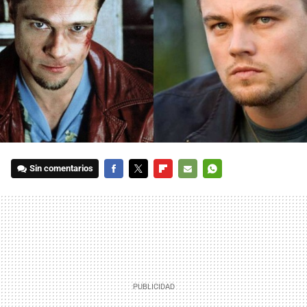
Sin comentarios
FACEBOOK
TWITTER
FLIPBOARD
E-
WHATSAPP
MAIL