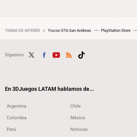
TEMAS DE INTERÉS
Trucos GTA San Andreas
PlayStation Store
Síguenos
Twit
Fac
Yout
RSS
Tikt
ter
ebo
ube
ok
ok
En 3DJuegos LATAM hablamos de...
Argentina
Chile
Colombia
México
Perú
Noticias