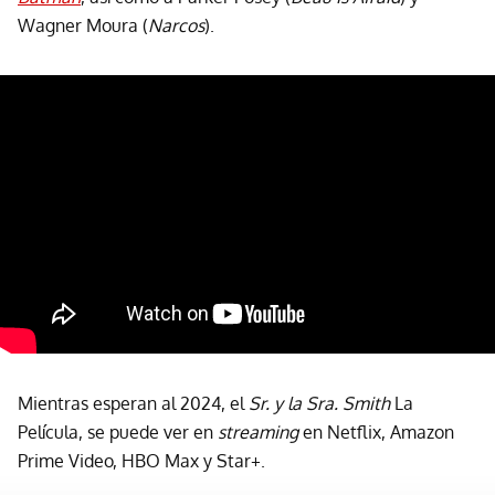
Wagner Moura (
Narcos
).
Mientras esperan al 2024, el
Sr. y la Sra. Smith
La
Película, se puede ver en
streaming
en Netflix, Amazon
Prime Video, HBO Max y Star+.