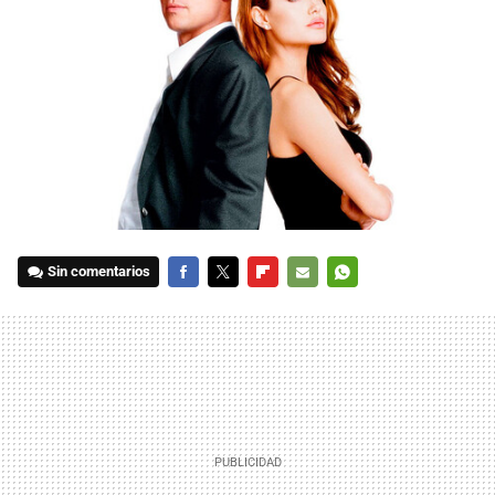
Sin comentarios
FACEBOOK
TWITTER
FLIPBOARD
E-
WHATSAPP
MAIL