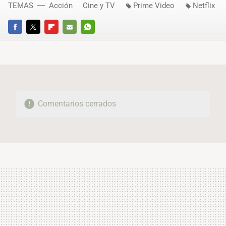
TEMAS
Acción
Cine y TV
Prime Video
Netflix
FACEBOOK
TWITTER
FLIPBOARD
E-
WHATSAPP
MAIL
Comentarios cerrados