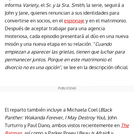
informa
Variety
, el
Sr. y la Sra. Smith
, la serie, seguirá a
John y Jane, quienes renuncian a sus identidades para
convertirse en socios, en el
espionaje
y en el matrimonio.
Después de aceptar trabajar para una agencia
misteriosa, cada episodio presentará al dúo en una nueva
misión y una nueva etapa en su relación. "
Cuando
empiezan a aparecer las grietas, tienen que luchar para
permanecer juntos. Porque en este matrimonio el
divorcio no es una opción"
, se lee en la descripción oficial.
El reparto también incluye a Michaela Coel (
Black
Panther: Wakanda Forever
,
I May Destroy You
), John
Turturro y Paul Dano, ambos vistos recientemente en
The
Batman
, así como a Parker Posey (
Beau Is Afraid
) y