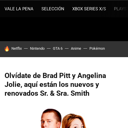
VALE LA PENA
SELECCIÓN
XBOX SERIES X/S
PLAYS
HOY SE HABLA DE
Netflix
Nintendo
GTA 6
Anime
Pokémon
Olvídate de Brad Pitt y Angelina
Jolie, aquí están los nuevos y
renovados Sr. & Sra. Smith