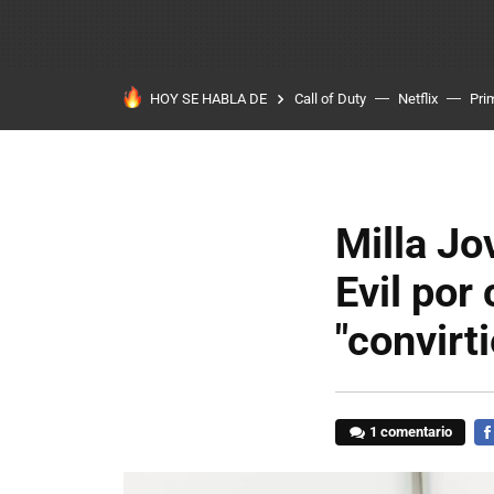
HOY SE HABLA DE
Call of Duty
Netflix
Pri
Milla Jo
Evil por
"convirt
1 comentario
FA