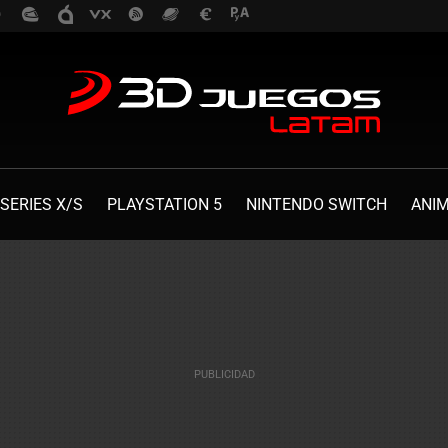
SERIES X/S
PLAYSTATION 5
NINTENDO SWITCH
ANI