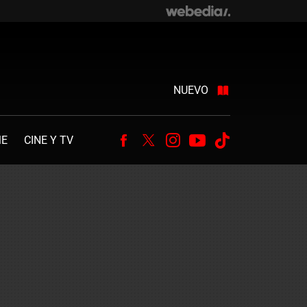
NUEVO
ME
CINE Y TV
Facebook
Twitter
Instagram
Youtube
Tiktok