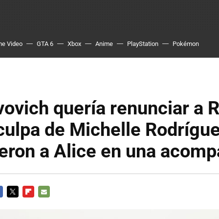
me Video
GTA 6
Xbox
Anime
PlayStation
Pokémon
vovich quería renunciar a 
 culpa de Michelle Rodrígue
ieron a Alice en una acom
CEBOOK
TWITTER
FLIPBOARD
E-
MAIL