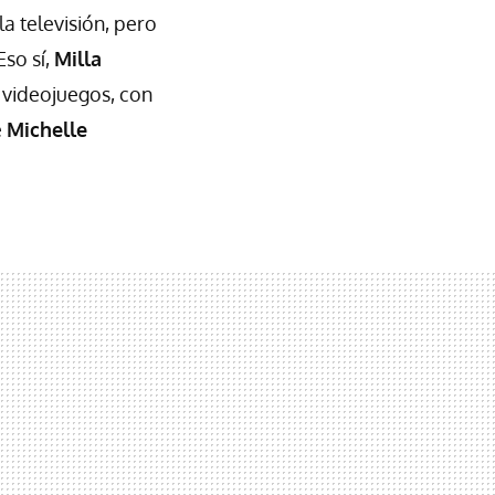
a televisión, pero
Eso sí,
Milla
s videojuegos, con
e
Michelle