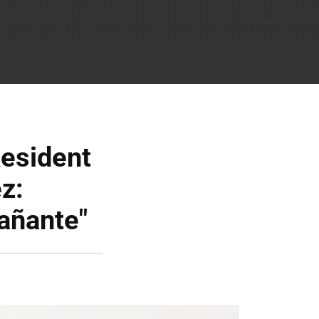
Resident
z:
pañante"